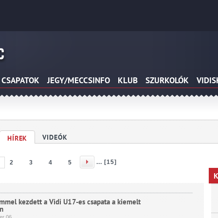
CSAPATOK
JEGY/MECCSINFO
KLUB
SZURKOLÓK
VIDI
VIDEÓK
HÍREK
... [
15
]
2
3
4
5
K
mmel kezdett a Vidi U17-es csapata a kiemelt
n
er
06.