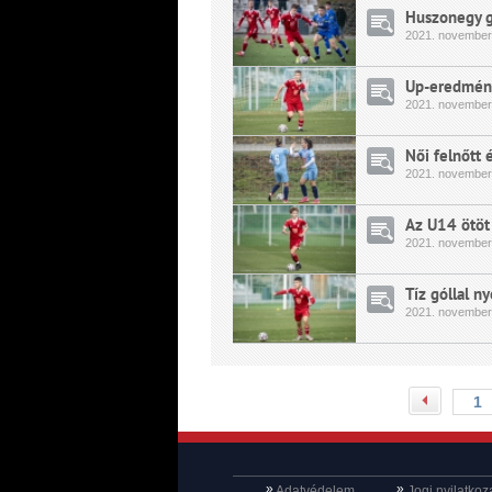
Huszonegy g
2021.
november
Up-eredmén
2021.
november
Női felnőtt 
2021.
november
Az U14 ötöt
2021.
november
Tíz góllal n
2021.
november
»
»
Adatvédelem
Jogi nyilatkoz