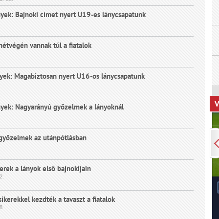
ek: Bajnoki címet nyert U19-es lánycsapatunk
hétvégén vannak túl a fiatalok
ek: Magabiztosan nyert U16-os lánycsapatunk
V
ek: Nagyarányú győzelmek a lányoknál
győzelmek az utánpótlásban
erek a lányok első bajnokijain
2.
ikerekkel kezdték a tavaszt a fiatalok
8.