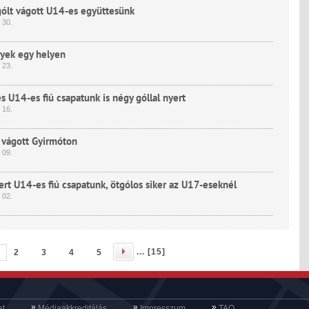
ólt vágott U14-es együttesünk
30.
yek egy helyen
23.
és U14-es fiú csapatunk is négy góllal nyert
16.
 vágott Gyirmóton
09.
yert U14-es fiú csapatunk, ötgólos siker az U17-eseknél
02.
... [
15
]
2
3
4
5
»
»
»
at
Médiaakkreditálás
Impresszum
TAO