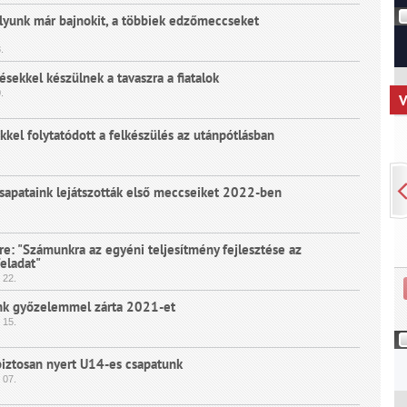
ályunk már bajnokit, a többiek edzőmeccseket
.
ekkel készülnek a tavaszra a fiatalok
.
V
el folytatódott a felkészülés az utánpótlásban
csapataink lejátszották első meccseiket 2022-ben
e: "Számunkra az egyéni teljesítmény fejlesztése az
eladat"
22.
nk győzelemmel zárta 2021-et
15.
iztosan nyert U14-es csapatunk
07.