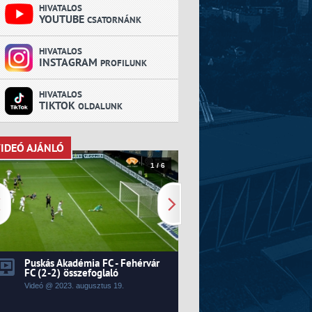
HIVATALOS
YOUTUBE
CSATORNÁNK
HIVATALOS
INSTAGRAM
PROFILUNK
HIVATALOS
TIKTOK
OLDALUNK
IDEÓ AJÁNLÓ
VIDEÓ AJÁNLÓ
1 / 6
Puskás Akadémia FC - Fehérvár
Kecskeméti TE - Fehér
FC (2-2) összefoglaló
0) összefoglaló
Videó @ 2023.
augusztus
19.
Videó @ 2023.
augusztus
14.