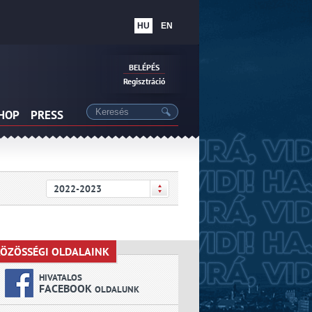
HU
EN
BELÉPÉS
Regisztráció
SHOP
PRESS
2022-2023
ÖZÖSSÉGI OLDALAINK
KÖZÖSSÉGI OLDALAINK
HIVATALOS
FACEBOOK
OLDALUNK