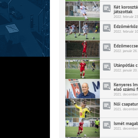
Két koroszt
játszottak
2022.
február
23
Edzőmérkőzés
2022.
február
10
Edzőmeccsekk
2022.
január
26.
Utánpótlás 
2022.
január
20.
Kenyeres Imr
első számú f
2021.
december
Női csapatu
2021.
december
Ismét magab
2021.
december