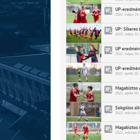
UP-eredmény
2022.
május
24.
UP: Sikeres 
2022.
május
10.
UP eredmény
2022.
május
04.
UP-eredmény
2022.
április
26.
Magabiztos 
2022.
április
05.
Sokgólos sik
2022.
március
2
Magabiztos s
2022.
március
0