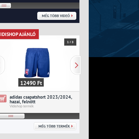
MÉG TÖBB VIDEÓ
IDISHOP AJÁNLÓ
VIDISHOP AJÁNLÓ
1 / 3
12490 Ft
19390 Ft
adidas csapatshort 2023/2024,
adidas csapatmez 202
hazai, felnőtt
idegenbeli, felnőtt
Vidishop termék
Vidishop termék
MÉG TÖBB TERMÉK