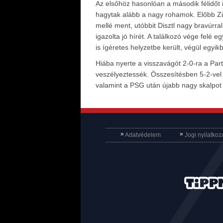
Az elsőhöz hasonlóan a második félidőt is
hagytak alább a nagy rohamok. Előbb Ziv
mellé ment, utóbbit Disztl nagy bravúrra
igazolta jó hírét. A találkozó vége felé 
is ígéretes helyzetbe került, végül egyikb
Hiába nyerte a visszavágót 2-0-ra a Part
veszélyeztessék. Összesítésben 5-2-vel
valamint a PSG után újabb nagy skalpot 
»
»
Adatvédelem
Jogi nyilatkoz