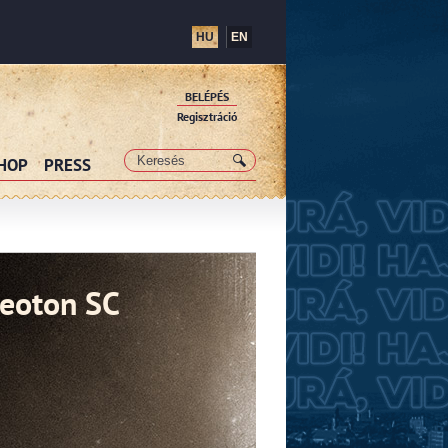
HU
EN
BELÉPÉS
Regisztráció
SHOP
PRESS
eoton SC