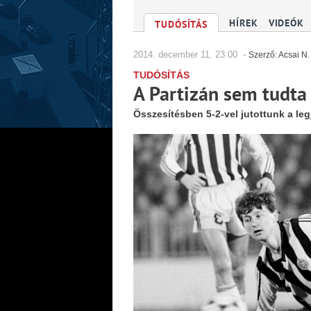
HÍREK
VIDEÓK
TUDÓSÍTÁS
2014.
december
11. 23:00 -
Szerző: Acsai N
TUDÓSÍTÁS
A Partizán sem tudta 
Összesítésben 5-2-vel jutottunk a l