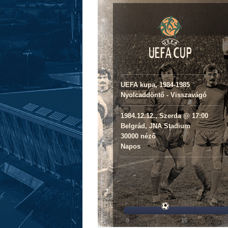
UEFA kupa, 1984-1985
Nyolcaddöntő - Visszavágó
1984.12.12., Szerda @ 17:00
Belgrád, JNA Stadium
30000 néző
Napos
0
15