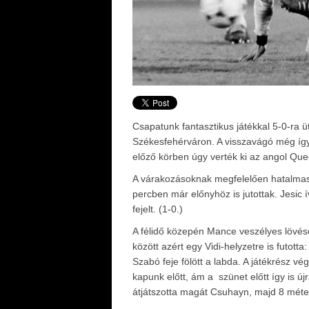
Csapatunk fantasztikus játékkal 5-0-ra ü
Székesfehérváron. A visszavágó még így 
előző körben úgy verték ki az angol Qu
A várakozásoknak megfelelően hatalmas n
percben már előnyhöz is jutottak. Jesic í
fejelt. (1-0.)
A félidő közepén Mance veszélyes lövését
között azért egy Vidi-helyzetre is futott
Szabó feje fölött a labda. A játékrész v
kapunk előtt, ám a szünet előtt így is új
átjátszotta magát Csuhayn, majd 8 méterr