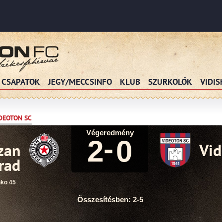
CSAPATOK
JEGY/MECCSINFO
KLUB
SZURKOLÓK
VIDI
IDEOTON SC
Végeredmény
-
2
0
zan
Vid
rad
ko 45
Összesítésben: 2-5