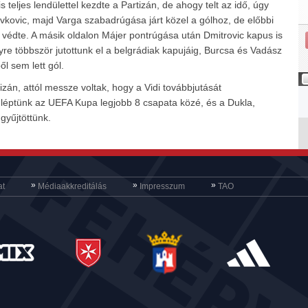
 teljes lendülettel kezdte a Partizán, de ahogy telt az idő, úgy
kovic, majd Varga szabadrúgása járt közel a gólhoz, de előbbi
l védte. A másik oldalon Májer pontrúgása után Dmitrovic kapus is
egyre többször jutottunk el a belgrádiak kapujáig, Burcsa és Vadász
ől sem lett gól.
izán, attól messze voltak, hogy a Vidi továbbjutását
 léptünk az UEFA Kupa legjobb 8 csapata közé, és a Dukla,
gyűjtöttünk.
»
»
»
at
Médiaakkreditálás
Impresszum
TAO