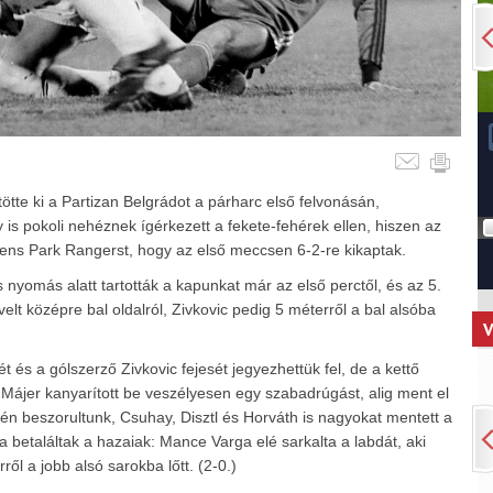
tötte ki a Partizan Belgrádot a párharc első felvonásán,
is pokoli nehéznek ígérkezett a fekete-fehérek ellen, hiszen az
eens Park Rangerst, hogy az első meccsen 6-2-re kikaptak.
yomás alatt tartották a kapunkat már az első perctől, és az 5.
velt középre bal oldalról, Zivkovic pedig 5 méterről a bal alsóba
V
 és a gólszerző Zivkovic fejesét jegyezhettük fel, de a kettő
a: Májer kanyarított be veszélyesen egy szabadrúgást, alig ment el
égén beszorultunk, Csuhay, Disztl és Horváth is nagyokat mentett a
ra betaláltak a hazaiak: Mance Varga elé sarkalta a labdát, aki
ől a jobb alsó sarokba lőtt. (2-0.)