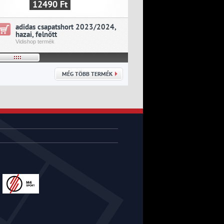
12490 Ft
19390 Ft
adidas csapatshort 2023/2024,
adidas csapatmez 202
hazai, felnőtt
idegenbeli, felnőtt
Vidishop termék
Vidishop termék
MÉG TÖBB TERMÉK