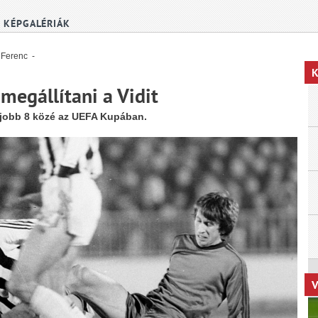
KÉPGALÉRIÁK
. Ferenc -
K
megállítani a Vidit
egjobb 8 közé az UEFA Kupában.
V