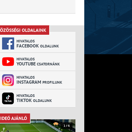
ÖZÖSSÉGI OLDALAINK
KÖZÖSSÉGI OLDALAINK
HIVATALOS
FACEBOOK
OLDALUNK
HIVATALOS
YOUTUBE
CSATORNÁNK
HIVATALOS
INSTAGRAM
PROFILUNK
HIVATALOS
TIKTOK
OLDALUNK
IDEÓ AJÁNLÓ
VIDEÓ AJÁNLÓ
1 / 6