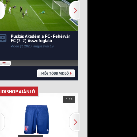
Puskás Akadémia FC - Fehérvár
Kecskeméti TE - Fehér
FC (2-2) összefoglaló
0) összefoglaló
Videó @ 2023.
augusztus
19.
Videó @ 2023.
augusztus
14.
MÉG TÖBB VIDEÓ
IDISHOP AJÁNLÓ
VIDISHOP AJÁNLÓ
1 / 3