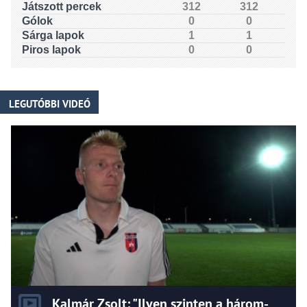
Játszott percek
312
312
Gólok
0
0
Sárga lapok
1
1
Piros lapok
0
0
LEGUTÓBBI VIDEÓ
Kalmár Zsolt: "Ilyen szinten a három-