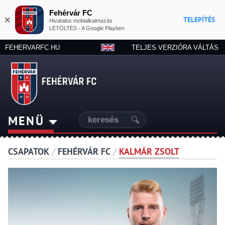
Fehérvár FC
×
TELEPÍTÉS
Hivatalos mobialkalmazás
LETÖLTÉS - A Google Playben
FEHERVARFC.HU
TELJES VERZIÓRA VÁLTÁS
MENÜ
CSAPATOK
/
FEHÉRVÁR FC
/
KALMÁR ZSOLT