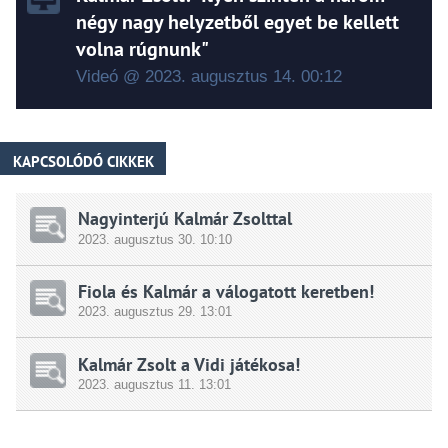
négy nagy helyzetből egyet be kellett
volna rúgnunk"
Videó @ 2023.
augusztus
14. 00:12
KAPCSOLÓDÓ CIKKEK
Nagyinterjú Kalmár Zsolttal
2023.
augusztus
30. 10:10
Fiola és Kalmár a válogatott keretben!
2023.
augusztus
29. 13:01
Kalmár Zsolt a Vidi játékosa!
2023.
augusztus
11. 13:01