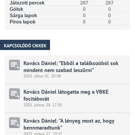
Játszott percek
287
287
Gólok
0
0
Sárga lapok
0
0
Piros lapok
0
0
KAPCSOLÓDÓ CIKKEK
Kovács Dániel: "Ebből a találkozóból sok
mindent nem szabad leszűrni"
2023.
július
01. 20:08
Kovács Dániel látogatta meg a VBKE
focitáborát
2023.
június
29. 17:05
Kovács Dániel: "A lényeg most az, hogy
bennmaradtunk"
2023.
május
27. 23:11