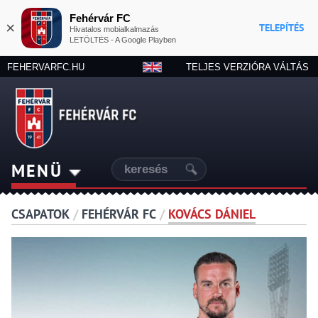
Fehérvár FC
×
TELEPÍTÉS
Hivatalos mobialkalmazás
LETÖLTÉS - A Google Playben
FEHERVARFC.HU
TELJES VERZIÓRA VÁLTÁS
MENÜ
CSAPATOK
/
FEHÉRVÁR FC
/
KOVÁCS DÁNIEL