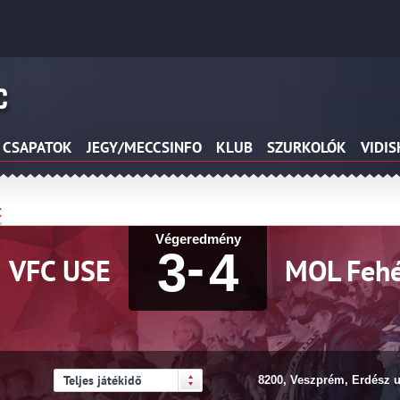
CSAPATOK
JEGY/MECCSINFO
KLUB
SZURKOLÓK
VIDI
C
Végeredmény
-
3
4
VFC USE
MOL Fehé
Teljes játékidő
8200, Veszprém, Erdész u