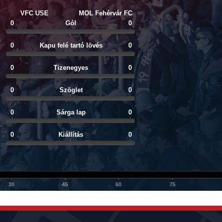
VFC USE
MOL Fehérvár FC
0
Gól
0
0
Kapu felé tartó lövés
0
0
Tizenegyes
0
0
Szöglet
0
0
Sárga lap
0
0
Kiállítás
0
30
45
45
60
75