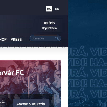
HU
EN
BELÉPÉS
Regisztráció
SHOP
PRESS
rvár FC
. 1.
ADATOK & HELYSZÍN