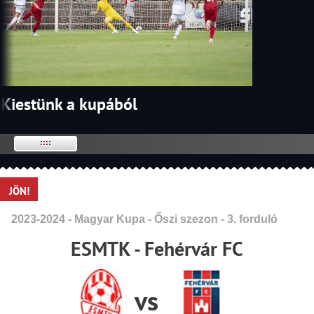
Kiestünk a kupából
JÖN!
2023-2024 - Magyar Kupa - Őszi szezon - 3. forduló
ESMTK - Fehérvár FC
vs