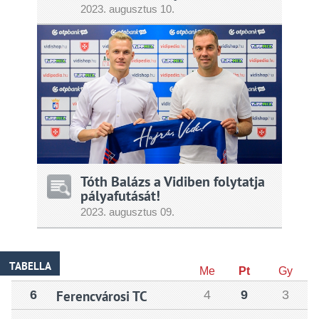
2023.
augusztus
10.
Tóth Balázs a Vidiben folytatja
pályafutását!
2023.
augusztus
09.
TABELLA
Me
Pt
Gy
6
Ferencvárosi TC
4
9
3