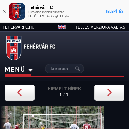
Fehérvár FC
×
TELEPÍTÉS
Hivatalos mobialkalmazás
LETÖLTÉS - A Google Playben
FEHERVARFC.HU
TELJES VERZIÓRA VÁLTÁS
MENÜ
KIEMELT HÍREK
1/1