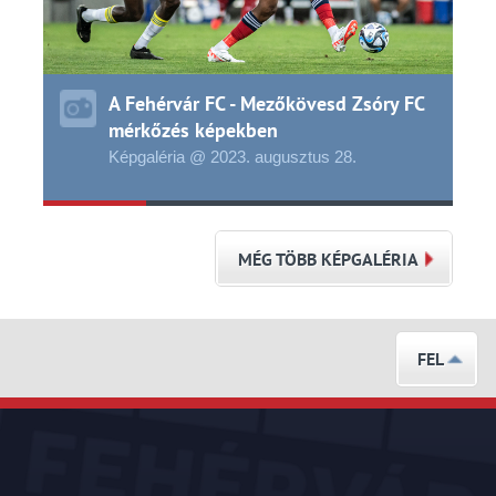
A Fehérvár FC - Mezőkövesd Zsóry FC
mérkőzés képekben
Képgaléria @ 2023.
augusztus
28.
MÉG TÖBB KÉPGALÉRIA
FEL