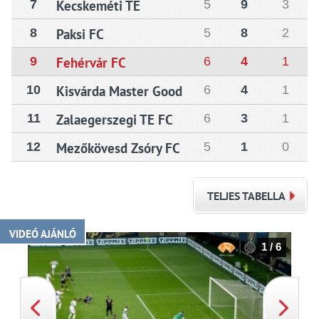
7
Kecskeméti TE
5
9
3
8
Paksi FC
5
8
2
9
Fehérvár FC
6
4
1
10
Kisvárda Master Good
6
4
1
11
Zalaegerszegi TE FC
6
3
1
12
Mezőkövesd Zsóry FC
5
1
0
TELJES TABELLA
VIDEÓ AJÁNLÓ
1 / 6