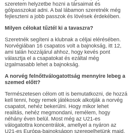
szeretem helyzetbe hozni a társaimat és
gólpasszokat adni. A bal lábamon szeretnék még
fejleszteni a jobb passzok és lövések érdekében.
Milyen célokat tűztél ki a tavaszra?
Szeretnék segíteni a klubnak a céljai elérésében.
Norvégiában 16 csapatos volt a bajnokság, itt 12,
ami talán hozzájárul ahhoz, hogy kevés pont
választja el a csapatokat és ezáltal még
izgalmasabb lehet a bajnokság.
A norvég felnőttválogatottság mennyire lebeg a
szemed előtt?
Természetesen célom ott is bemutatkozni, de hozzá
kell tenni, hogy remek játékosok alkotják a norvég
csapatot, nehéz bekerülni. Hogy mikor lehet
realitás, nehéz megmondani, remélem, hogy
néhány éven belül. Most még az U21-es
válogatottra koncentrálok, amellyel a nyáron az
U21-es Európa-bajnokságon szerepelhetünk majd.