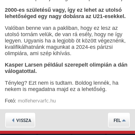
2000-es születésű vagy, így ez lehet az utolsó
lehetőséged egy nagy dobásra az U21-esekkel.
Valóban benne van a pakliban, hogy ez lesz az
utolsó tornám velük, de van rá esély, hogy ne így
legyen. Ugyanis ha a legjobb öt között végeznénk,
kvalifikálhatnánk magunkat a 2024-es párizsi
olimpiára, ami szép kihívás.
Kasper Larsen például szerepelt olimpián a dán
válogatottal.
Tényleg? Ezt nem is tudtam. Boldog lennék, ha
nekem is megadatna majd ez a lehetőség.
Fotó:
molfehervarfc.hu
VISSZA
FEL