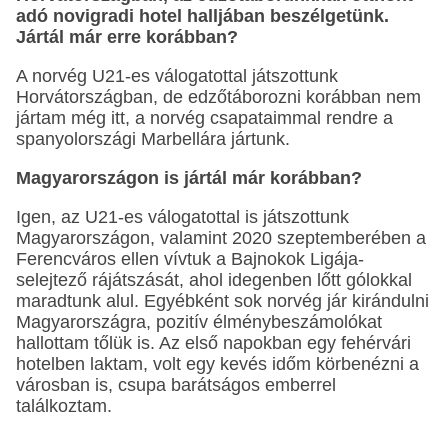
adó novigradi hotel halljában beszélgetünk.
Jártál már erre korábban?
A norvég U21-es válogatottal játszottunk
Horvátországban, de edzőtáborozni korábban nem
jártam még itt, a norvég csapataimmal rendre a
spanyolországi Marbellára jártunk.
Magyarországon is jártál már korábban?
Igen, az U21-es válogatottal is játszottunk
Magyarországon, valamint 2020 szeptemberében a
Ferencváros ellen vívtuk a Bajnokok Ligája-
selejtező rájátszását, ahol idegenben lőtt gólokkal
maradtunk alul. Egyébként sok norvég jár kirándulni
Magyarországra, pozitív élménybeszámolókat
hallottam tőlük is. Az első napokban egy fehérvári
hotelben laktam, volt egy kevés időm körbenézni a
városban is, csupa barátságos emberrel
találkoztam.