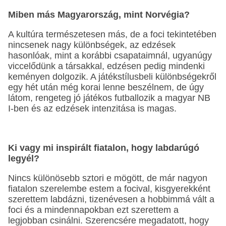
Miben más Magyarország, mint Norvégia?
A kultúra természetesen más, de a foci tekintetében
nincsenek nagy különbségek, az edzések
hasonlóak, mint a korábbi csapataimnál, ugyanúgy
viccelődünk a társakkal, edzésen pedig mindenki
keményen dolgozik. A játékstílusbeli különbségekről
egy hét után még korai lenne beszélnem, de úgy
látom, rengeteg jó játékos futballozik a magyar NB
I-ben és az edzések intenzitása is magas.
Ki vagy mi inspirált fiatalon, hogy labdarúgó
legyél?
Nincs különösebb sztori e mögött, de már nagyon
fiatalon szerelembe estem a focival, kisgyerekként
szerettem labdázni, tizenévesen a hobbimmá vált a
foci és a mindennapokban ezt szerettem a
legjobban csinálni. Szerencsére megadatott, hogy