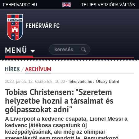
FEHERVARFC.HU
TELJES VERZIÓRA VÁLTÁS
MENÜ
HÍREK
/
ARCHÍVUM
2023.
január
12. Csütörtök, 10:30
-
fehervarfc.hu / Óházy Bálint
Tobias Christensen: "Szeretem
helyzetbe hozni a társaimat és
gólpasszokat adni"
A Liverpool a kedvenc csapata, Lionel Messi a
kedvenc játékosa csapatunk új
középpályásának, aki még az olimpiai
szereplésről sem mondott le. Bemutatkozó