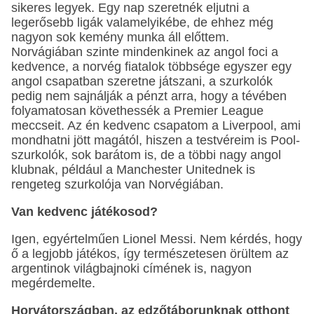
sikeres legyek. Egy nap szeretnék eljutni a
legerősebb ligák valamelyikébe, de ehhez még
nagyon sok kemény munka áll előttem.
Norvágiában szinte mindenkinek az angol foci a
kedvence, a norvég fiatalok többsége egyszer egy
angol csapatban szeretne játszani, a szurkolók
pedig nem sajnálják a pénzt arra, hogy a tévében
folyamatosan követhessék a Premier League
meccseit. Az én kedvenc csapatom a Liverpool, ami
mondhatni jött magától, hiszen a testvéreim is Pool-
szurkolók, sok barátom is, de a többi nagy angol
klubnak, például a Manchester Unitednek is
rengeteg szurkolója van Norvégiában.
Van kedvenc játékosod?
Igen, egyértelműen Lionel Messi. Nem kérdés, hogy
ő a legjobb játékos, így természetesen örültem az
argentinok világbajnoki címének is, nagyon
megérdemelte.
Horvátországban, az edzőtáborunknak otthont