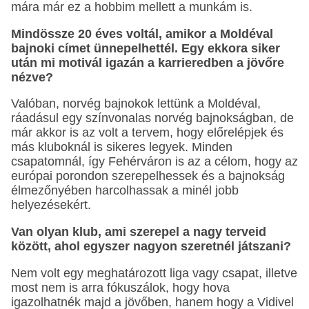
mára már ez a hobbim mellett a munkám is.
Mindössze 20 éves voltál, amikor a Moldéval
bajnoki címet ünnepelhettél. Egy ekkora siker
után mi motivál igazán a karrieredben a jövőre
nézve?
Valóban, norvég bajnokok lettünk a Moldéval,
ráadásul egy színvonalas norvég bajnokságban, de
már akkor is az volt a tervem, hogy előrelépjek és
más kluboknál is sikeres legyek. Minden
csapatomnál, így Fehérváron is az a célom, hogy az
európai porondon szerepelhessek és a bajnokság
élmezőnyében harcolhassak a minél jobb
helyezésekért.
Van olyan klub, ami szerepel a nagy terveid
között, ahol egyszer nagyon szeretnél játszani?
Nem volt egy meghatározott liga vagy csapat, illetve
most nem is arra fókuszálok, hogy hova
igazolhatnék majd a jövőben, hanem hogy a Vidivel