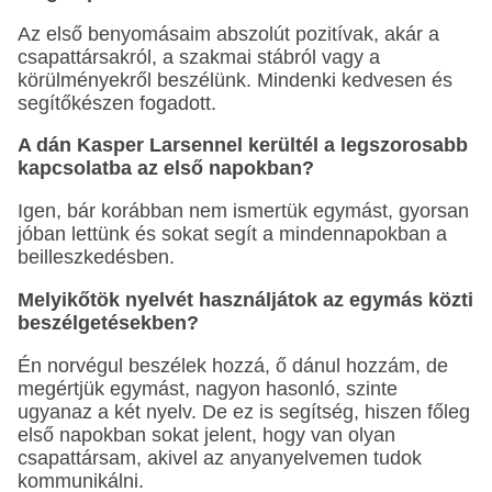
Az első benyomásaim abszolút pozitívak, akár a
csapattársakról, a szakmai stábról vagy a
körülményekről beszélünk. Mindenki kedvesen és
segítőkészen fogadott.
A dán Kasper Larsennel kerültél a legszorosabb
kapcsolatba az első napokban?
Igen, bár korábban nem ismertük egymást, gyorsan
jóban lettünk és sokat segít a mindennapokban a
beilleszkedésben.
Melyikőtök nyelvét használjátok az egymás közti
beszélgetésekben?
Én norvégul beszélek hozzá, ő dánul hozzám, de
megértjük egymást, nagyon hasonló, szinte
ugyanaz a két nyelv. De ez is segítség, hiszen főleg
első napokban sokat jelent, hogy van olyan
csapattársam, akivel az anyanyelvemen tudok
kommunikálni.