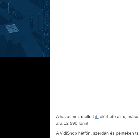
A hazai mez mellett
itt
elérhető az új máso
ára 12 990 forint.
A VidiShop hétfőn, szerdán és pénteken ta