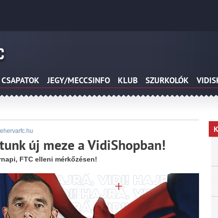
CSAPATOK
JEGY/MECCSINFO
KLUB
SZURKOLÓK
VIDI
K
fehervarfc.hu
tunk új meze a VidiShopban!
rnapi, FTC elleni mérkőzésen!