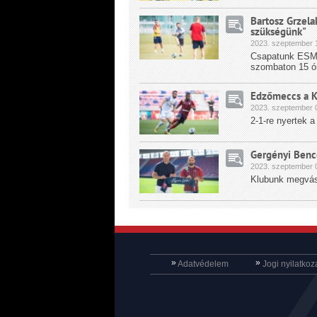
Bartosz Grzela
szükségünk"
2023.
szeptember
1
Csapatunk ESMT
szombaton 15 ó
Edzőmeccs a K
2023.
szeptember
0
2-1-re nyertek 
Gergényi Benc
2023.
szeptember
0
Klubunk megvásá
»
»
Adatvédelem
Jogi nyilatkoz