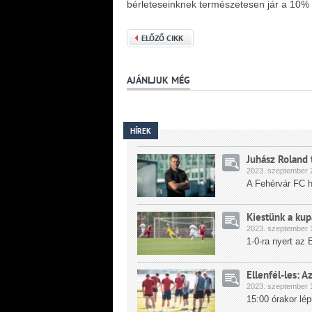
bérleteseinknek természetesen jár a 10%
ELŐZŐ CIKK
AJÁNLJUK MÉG
HÍREK
Juhász Roland t
2023.
szeptember
2
A Fehérvár FC h
Kiestünk a kup
2023.
szeptember
1
1-0-ra nyert a
Ellenfél-les: 
2023.
szeptember
1
15:00 órakor lé