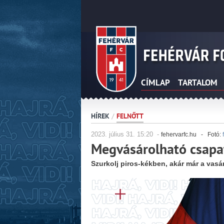
CÍMLAP
TARTALOM
HÍREK
/
FELNŐTT
2023.
július
31. 15:20 -
fehervarfc.hu - Fotó:
Megvásárolható csapa
Szurkolj piros-kékben, akár már a vasá