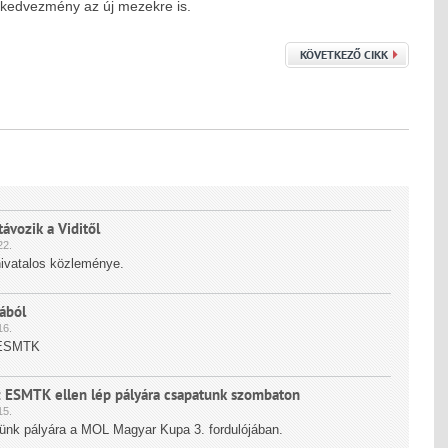
 kedvezmény az új mezekre is.
KÖVETKEZŐ CIKK
ávozik a Viditől
2.
ivatalos közleménye.
ából
6.
z ESMTK
Az ESMTK ellen lép pályára csapatunk szombaton
5.
pünk pályára a MOL Magyar Kupa 3. fordulójában.