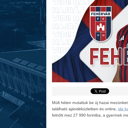
Múlt héten mutattuk be új hazai mezünket
található ajándéküzletben és online,
ide k
felnőtt mez 27 990 forintba, a gyermek me