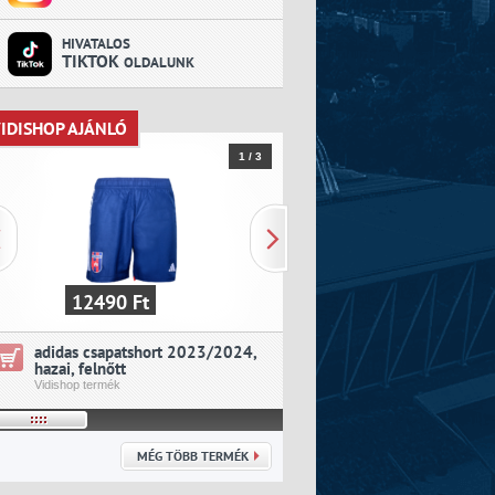
HIVATALOS
TIKTOK
OLDALUNK
IDISHOP AJÁNLÓ
VIDISHOP AJÁNLÓ
1 / 3
12490 Ft
19390 Ft
adidas csapatshort 2023/2024,
adidas csapatmez 202
hazai, felnőtt
idegenbeli, felnőtt
Vidishop termék
Vidishop termék
MÉG TÖBB TERMÉK