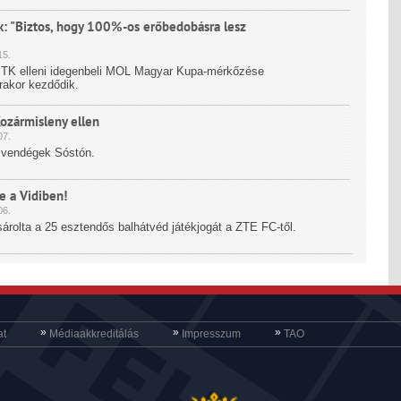
k: "Biztos, hogy 100%-os erőbedobásra lesz
5.
K elleni idegenbeli MOL Magyar Kupa-mérkőzése
rakor kezdődik.
ozármisleny ellen
7.
a vendégek Sóstón.
e a Vidiben!
6.
rolta a 25 esztendős balhátvéd játékjogát a ZTE FC-től.
»
»
»
at
Médiaakkreditálás
Impresszum
TAO