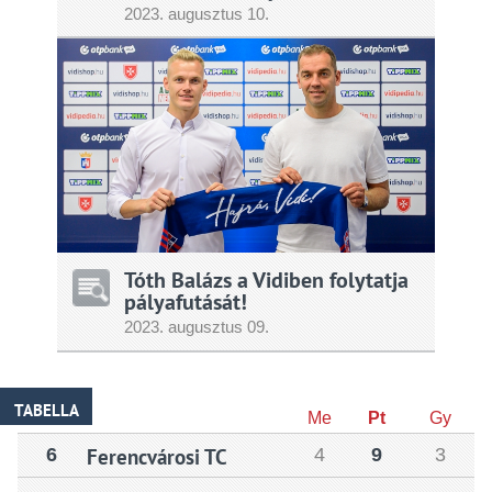
2023.
augusztus
10.
Tóth Balázs a Vidiben folytatja
pályafutását!
2023.
augusztus
09.
TABELLA
Me
Pt
Gy
6
Ferencvárosi TC
4
9
3