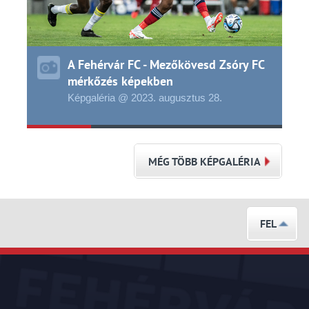
A Fehérvár FC - Mezőkövesd Zsóry FC
mérkőzés képekben
Képgaléria @ 2023.
augusztus
28.
MÉG TÖBB KÉPGALÉRIA
FEL