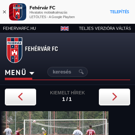
Fehérvár FC
×
TELEPÍTÉS
Hivatalos mobialkalmazás
LETÖLTÉS - A Google Playben
FEHERVARFC.HU
TELJES VERZIÓRA VÁLTÁS
MENÜ
KIEMELT HÍREK
1/1