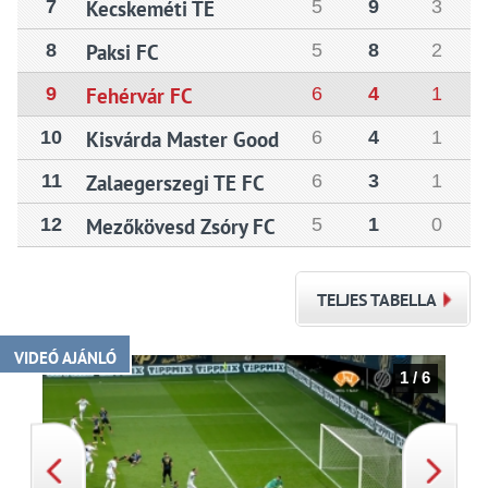
7
Kecskeméti TE
5
9
3
8
Paksi FC
5
8
2
9
Fehérvár FC
6
4
1
10
Kisvárda Master Good
6
4
1
11
Zalaegerszegi TE FC
6
3
1
12
Mezőkövesd Zsóry FC
5
1
0
TELJES TABELLA
VIDEÓ AJÁNLÓ
1 / 6