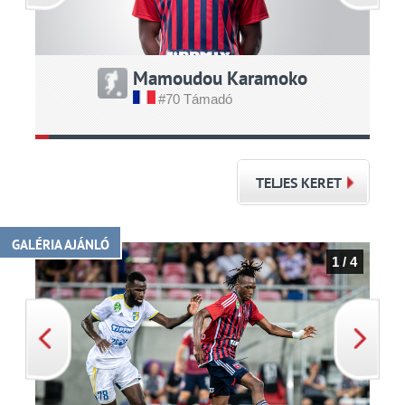
Mamoudou Karamoko
#70 Támadó
TELJES KERET
GALÉRIA AJÁNLÓ
1 / 4