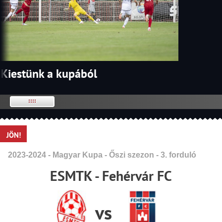
Kiestünk a kupából
JÖN!
2023-2024 - Magyar Kupa - Őszi szezon - 3. forduló
ESMTK - Fehérvár FC
vs