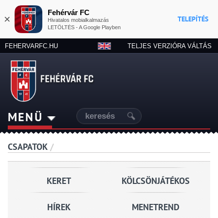
Fehérvár FC
×
TELEPÍTÉS
Hivatalos mobialkalmazás
LETÖLTÉS - A Google Playben
FEHERVARFC.HU
TELJES VERZIÓRA VÁLTÁS
MENÜ
CSAPATOK
/
KERET
KÖLCSÖNJÁTÉKOS
HÍREK
MENETREND