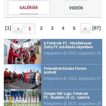
GALÉRIÁK
VIDEÓK
[1]
[87]
2
3
4
5
1
A Fehérvár FC - Mezőkövesd
Zsóry FC mérkőzés képekben
Képgaléria @ 2023.
augusztus
28.
Felavattuk Kovács Ferenc
szobrát
Képgaléria @ 2023.
augusztus
27.
Simple Női Liga: Fehérvár
FC - Budaörs (4-2) - Galéria
Képgaléria @ 2023.
augusztus
20.