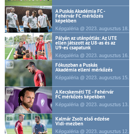
A Puskás Akadémia FC -
Fehérvár FC mérkőzés
képekben
Képgaléria @ 2023.
augusztus
18.
Pályán az utánpótlás: Az UTE
ellen játszott az U8-as és az
U9-es csapatunk
Képgaléria @ 2023.
augusztus
16.
Fókuszban a Puskás
Akadémia elleni mérkőzés
Képgaléria @ 2023.
augusztus
15.
A Kecskeméti TE - Fehérvár
FC mérkőzés képekben
Képgaléria @ 2023.
augusztus
13.
Kalmár Zsolt első edzése
Vidi-mezben
Képgaléria @ 2023.
augusztus
12.