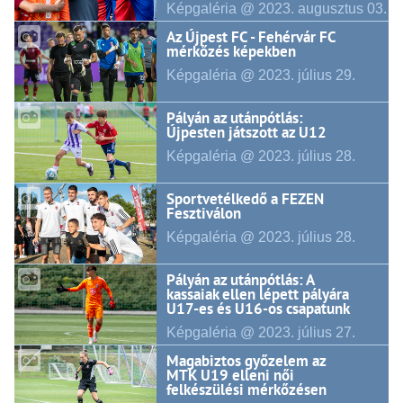
Képgaléria @ 2023.
augusztus
03.
Az Újpest FC - Fehérvár FC
mérkőzés képekben
Képgaléria @ 2023.
július
29.
Pályán az utánpótlás:
Újpesten játszott az U12
Képgaléria @ 2023.
július
28.
Sportvetélkedő a FEZEN
Fesztiválon
Képgaléria @ 2023.
július
28.
Pályán az utánpótlás: A
kassaiak ellen lépett pályára
U17-es és U16-os csapatunk
Képgaléria @ 2023.
július
27.
Magabiztos győzelem az
MTK U19 elleni női
felkészülési mérkőzésen