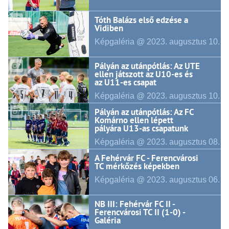
Tóth Balázs első edzése a
Vidiben
Képgaléria @ 2023.
augusztus
10.
Pályán az utánpótlás: Az UTE
ellen játszott az U10-es és
az U11-es csapat
Képgaléria @ 2023.
augusztus
10.
Pályán az utánpótlás: Az FC
Komárno ellen lépett
pályára U13-as csapatunk
Képgaléria @ 2023.
augusztus
08.
A Fehérvár FC - Ferencvárosi
TC mérkőzés képekben
Képgaléria @ 2023.
augusztus
06.
NB III: Fehérvár FC II -
Ferencvárosi TC II (1-0) -
Galéria