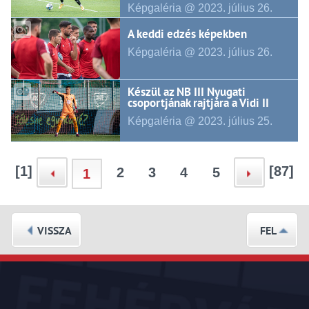
Képgaléria @ 2023.
július
26.
A keddi edzés képekben
Képgaléria @ 2023.
július
26.
Készül az NB III Nyugati
csoportjának rajtjára a Vidi II
Képgaléria @ 2023.
július
25.
[1]
[87]
2
3
4
5
1
VISSZA
FEL