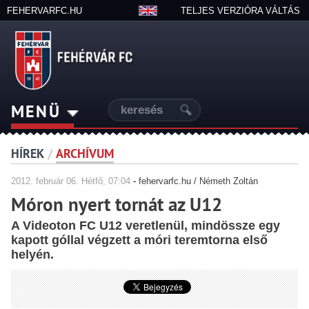
FEHERVARFC.HU
TELJES VERZIÓRA VÁLTÁS
MENÜ
HÍREK
/
ARCHÍVUM
2012.
február
06. Hétfő, 07:04
-
fehervarfc.hu / Németh Zoltán
Móron nyert tornát az U12
A Videoton FC U12 veretlenül, mindössze egy
kapott góllal végzett a móri teremtorna első
helyén.