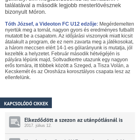
találatával a második legjobb mesterlövésznek
bizonyult Móron.
Tóth József, a Videoton FC U12 edzője:
Megérdemelten
nyertük meg a tornát, nagyon gyors és eredményes futballt
mutatott be a csapatom. Az időjárási viszonyok miatt kicsit
átalakult a program, de ez nem zavarta meg a játékosokat,
a három meccsen elért 14-1-es gólarányunk is mutatja, jól
kezelték a helyzetet. Február második hétvégéjén is
pályára lépünk majd, Soltvadkertre utazunk egy nagyon
erős tornára, itt többek között a Szeged, a Tisza Volán, a
Kecskemét és az Orosháza korosztályos csapata lesz az
ellenfelünk.
KAPCSOLÓDÓ CIKKEK
Elkezdődött a szezon az utánpótlásnál is
2017.
július
12.