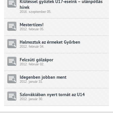
Kiütéssel győztek U17-eseink – utánpótlás
hírek
2016.
szeptember
05.
Mestertízes!
2012.
február
05.
Halmoztuk az érmeket Győrben
2012.
február
04.
Felcsúti gólzápor
2012.
február
02.
Idegenben jobban ment
2012.
január
31.
Szlovákiában nyert tornát az U14
2012.
január
30.