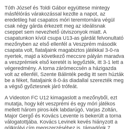
Tóth József és Toldi Gábor együttese mintegy
másfélórás várakozással kezdte a napot, az
eredetileg hat csapatos móri teremtornára végül
csak négy gárda érkezett meg az ideálisnak
cseppet sem nevezhető útviszonyok miatt. A
csapatunkon kívül csupa U13-as gárdát felvonultató
mezőnyben az első ellenfél a Veszprém második
csapata volt, fiataljaink magabiztos játékkal 3-0-ra
nyertek, majd a következő meccsre pályán maradva
a veszprémiek első keretét is legyőzték, itt 3-1 lett a
végeredmény. A torna zárómeccsén a házigazda
volt az ellenfél, Szente Bálinték pedig itt sem húzták
be a féket, fiataljaink 8-0-ás diadallal szerezték meg
a végső győztesnek járó trófeát.
A Videoton FC U12 kimagaslott a mezőnyből, ezt
mutatja, hogy két veszprémi és egy móri játékos
mellett három piros-kék labdarúgó, Varjas Zoltán,
Major Gergő és Kovács Levente is bekerült a torna
válogatottjába. Kovács Levinek kevés hiányzott a
gólkirályi cím megszerzéséhez is, támadónk 7