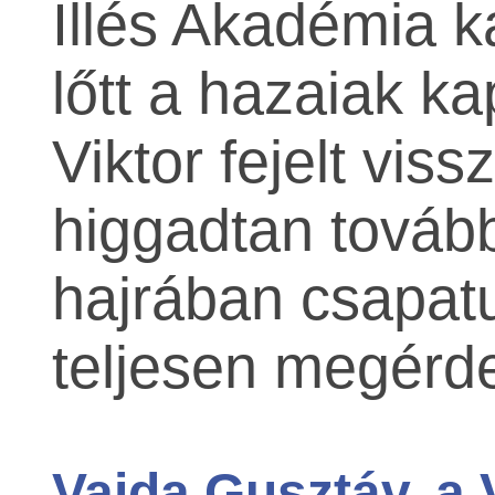
Illés Akadémia 
lőtt a hazaiak k
Viktor fejelt vis
higgadtan továbbí
hajrában csapatu
teljesen megérd
Vajda Gusztáv, a 