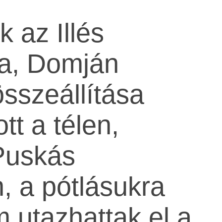
k az Illés
ra, Domján
sszeállítása
tt a télen,
Puskás
, a pótlásukra
m utazhattak el a