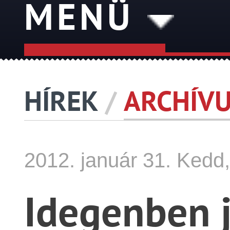
MENÜ
HÍREK
/
ARCHÍV
2012.
január
31. Kedd,
Idegenben 