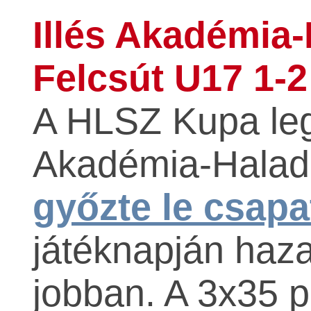
Illés Akadémia-
Felcsút U17 1-2
A HLSZ Kupa legu
Akadémia-Halad
győzte le csapa
játéknapján haza
jobban. A 3x35 