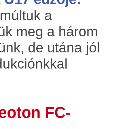
múltuk a
tük meg a három
tünk, de utána jól
odukciónkkal
deoton FC-