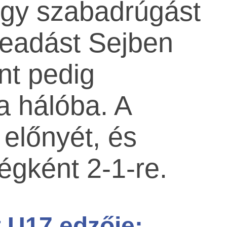
egy szabadrúgást
beadást Sejben
int pedig
a hálóba. A
 előnyét, és
égként 2-1-re.
 U17 edzője: