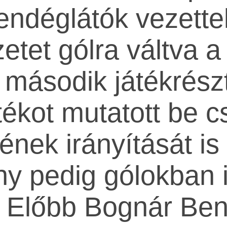
ndéglátók vezette
etet gólra váltva a
 második játékrész
tékot mutatott be c
ek irányítását is 
ny pedig gólokban 
 Előbb Bognár Ben