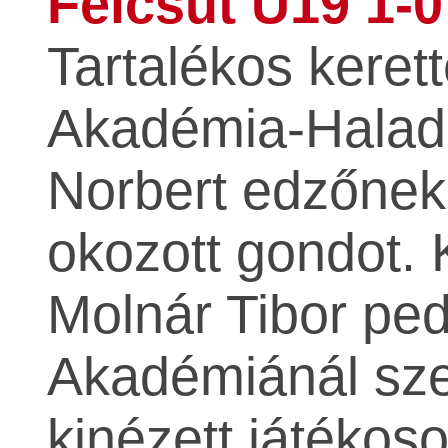
Felcsút U19 1-0
Tartalékos kerett
Akadémia-Haladá
Norbert edzőnek 
okozott gondot. 
Molnár Tibor pe
Akadémiánál sze
kinézett játékos