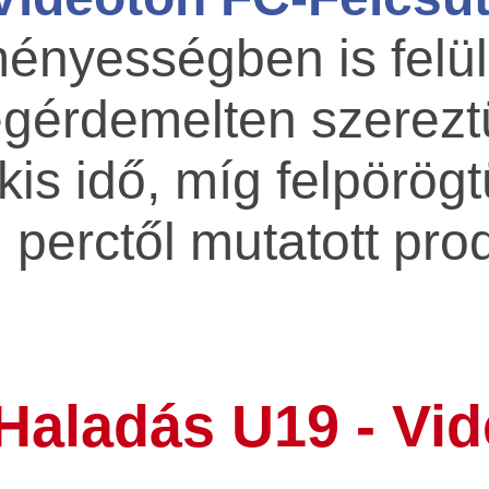
ényességben is felül
egérdemelten szerez
 kis idő, míg felpörög
. perctől mutatott pr
Haladás U19 - Vi