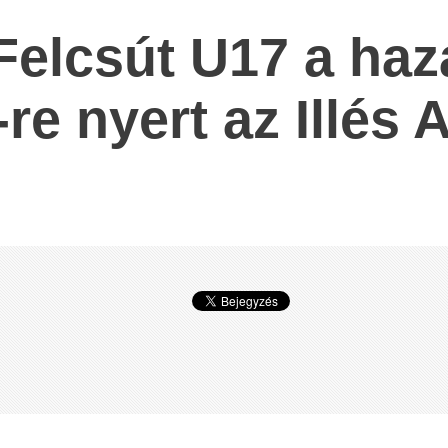
Felcsút U17 a haz
re nyert az Illés