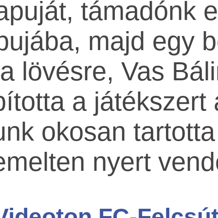
kapuját, támadónk 
apujába, majd egy 
sza lövésre, Vas Bál
totta a játékszert 
nk okosan tartotta
emelten nyert vend
Videoton FC-Felcsút