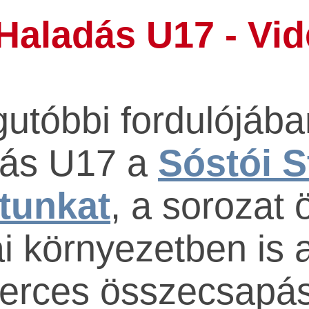
Haladás U17 - Vi
tóbbi fordulójában
ás U17 a
Sóstói 
tunkat
, a sorozat 
i környezetben is 
perces összecsapás