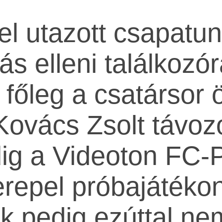
el utazott csapatun
s elleni találkozó
főleg a csatársor ö
Kovács Zsolt távozo
dig a Videoton FC-
repel próbajátékon
ok pedig ezúttal ne