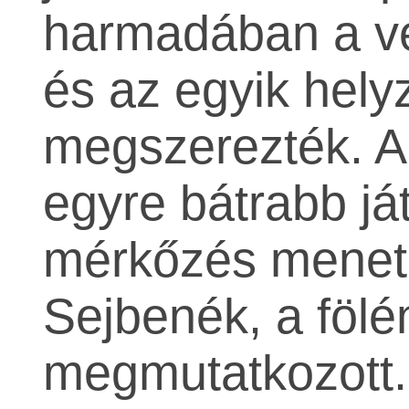
harmadában a ve
és az egyik helyz
megszerezték. A
egyre bátrabb já
mérkőzés menetén
Sejbenék, a fölé
megmutatkozott.