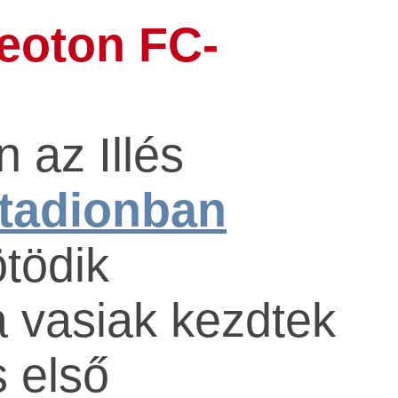
deoton FC-
 az Illés
Stadionban
ötödik
a vasiak kezdtek
 első