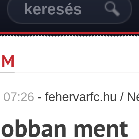
UM
 07:26
-
fehervarfc.hu / 
jobban ment