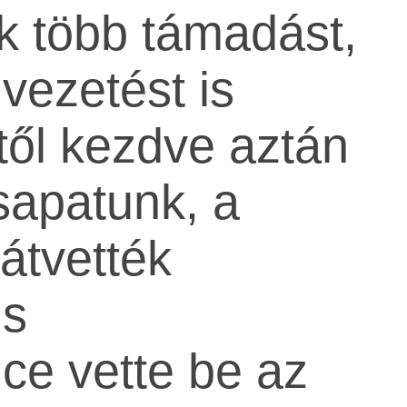
k több támadást,
 vezetést is
től kezdve aztán
sapatunk, a
átvették
is
ce vette be az