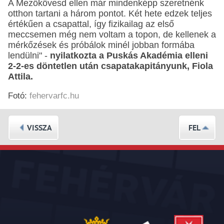
A Mezőkövesd ellen már mindenképp szeretnénk
otthon tartani a három pontot. Két hete edzek teljes
értékűen a csapattal, így fizikailag az első
meccsemen még nem voltam a topon, de kellenek a
mérkőzések és próbálok minél jobban formába
lendülni" -
nyilatkozta a Puskás Akadémia elleni
2-2-es döntetlen után csapatakapitányunk, Fiola
Attila.
Fotó:
fehervarfc.hu
VISSZA
FEL