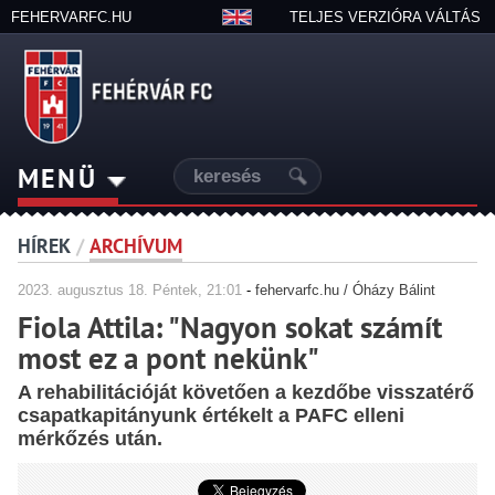
FEHERVARFC.HU
TELJES VERZIÓRA VÁLTÁS
MENÜ
HÍREK
/
ARCHÍVUM
2023.
augusztus
18. Péntek, 21:01
-
fehervarfc.hu / Óházy Bálint
Fiola Attila: "Nagyon sokat számít
most ez a pont nekünk"
A rehabilitációját követően a kezdőbe visszatérő
csapatkapitányunk értékelt a PAFC elleni
mérkőzés után.