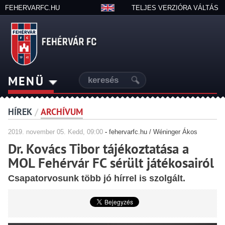
FEHERVARFC.HU
TELJES VERZIÓRA VÁLTÁS
MENÜ
HÍREK
/
ARCHÍVUM
2019.
november
05. Kedd, 09:00
-
fehervarfc.hu / Wéninger Ákos
Dr. Kovács Tibor tájékoztatása a
MOL Fehérvár FC sérült játékosairól
Csapatorvosunk több jó hírrel is szolgált.