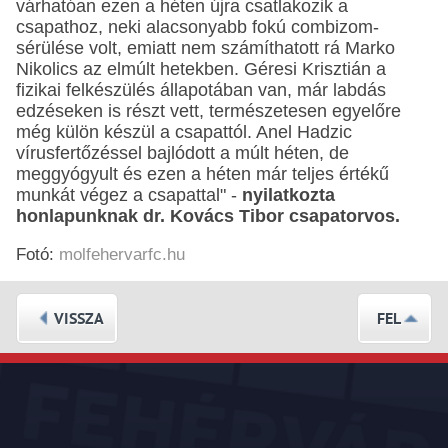
várhatóan ezen a héten újra csatlakozik a
csapathoz, neki alacsonyabb fokú combizom-
sérülése volt, emiatt nem számíthatott rá Marko
Nikolics az elmúlt hetekben. Géresi Krisztián a
fizikai felkészülés állapotában van, már labdás
edzéseken is részt vett, természetesen egyelőre
még külön készül a csapattól. Anel Hadzic
vírusfertőzéssel bajlódott a múlt héten, de
meggyógyult és ezen a héten már teljes értékű
munkát végez a csapattal" -
nyilatkozta
honlapunknak dr. Kovács Tibor csapatorvos.
Fotó:
molfehervarfc.hu
VISSZA
FEL