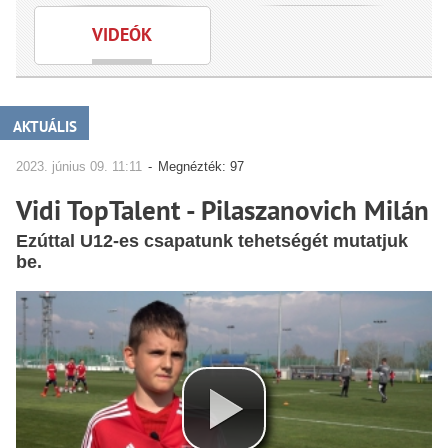
VIDEÓK
AKTUÁLIS
2023.
június
09. 11:11
-
Megnézték: 97
Vidi TopTalent - Pilaszanovich Milán
Ezúttal U12-es csapatunk tehetségét mutatjuk
be.