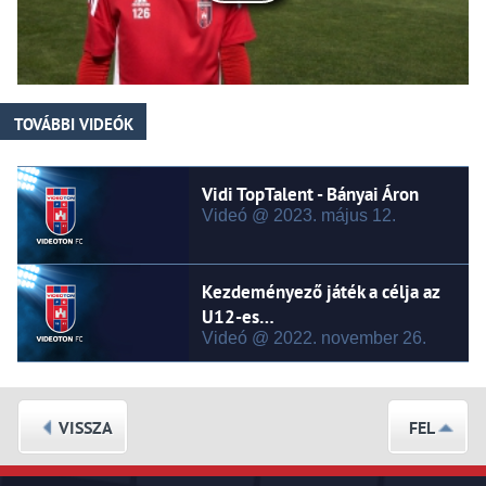
TOVÁBBI VIDEÓK
Vidi TopTalent - Bányai Áron
Videó @ 2023.
május
12.
Kezdeményező játék a célja az
U12-es…
Videó @ 2022.
november
26.
VISSZA
FEL