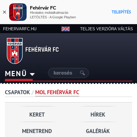
Fehérvár FC
×
TELEPÍTÉS
Hivatalos mobialkalmazás
LETÖLTÉS - A Google Playben
FEHERVARFC.HU
TELJES VERZIÓRA VÁLTÁS
MENÜ
CSAPATOK
/
MOL FEHÉRVÁR FC
KERET
HÍREK
MENETREND
GALÉRIÁK