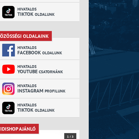
HIVATALOS
TIKTOK
OLDALUNK
ÖZÖSSÉGI OLDALAINK
KÖZÖSSÉGI OLDALAINK
HIVATALOS
FACEBOOK
OLDALUNK
HIVATALOS
YOUTUBE
CSATORNÁNK
HIVATALOS
INSTAGRAM
PROFILUNK
HIVATALOS
TIKTOK
OLDALUNK
IDISHOP AJÁNLÓ
VIDISHOP AJÁNLÓ
1 / 3