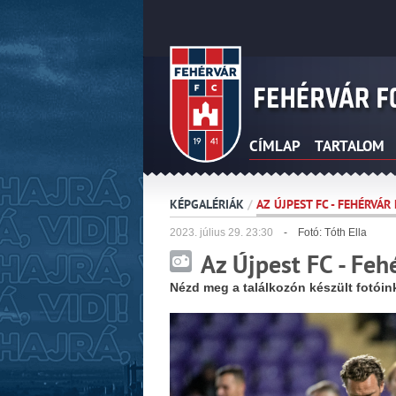
CÍMLAP
TARTALOM
KÉPGALÉRIÁK
/
AZ ÚJPEST FC - FEHÉRVÁ
2023.
július
29. 23:30
- Fotó: Tóth Ella
Az Újpest FC - Fe
Nézd meg a találkozón készült fotóin