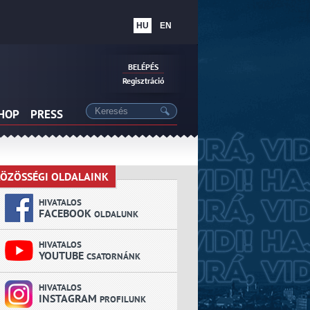
HU
EN
BELÉPÉS
Regisztráció
SHOP
PRESS
ÖZÖSSÉGI OLDALAINK
KÖZÖSSÉGI OLDALAINK
HIVATALOS
FACEBOOK
OLDALUNK
HIVATALOS
YOUTUBE
CSATORNÁNK
HIVATALOS
INSTAGRAM
PROFILUNK