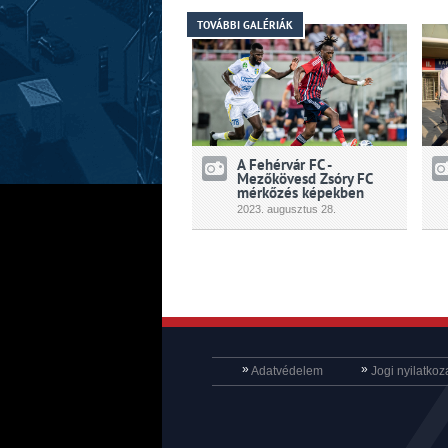
TOVÁBBI GALÉRIÁK
A Fehérvár FC -
Mezőkövesd Zsóry FC
mérkőzés képekben
2023.
augusztus
28.
»
»
Adatvédelem
Jogi nyilatkoz