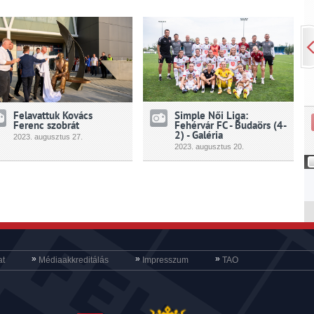
Felavattuk Kovács
Simple Női Liga:
Ferenc szobrát
Fehérvár FC - Budaörs (4-
2) - Galéria
2023.
augusztus
27.
2023.
augusztus
20.
»
»
»
at
Médiaakkreditálás
Impresszum
TAO