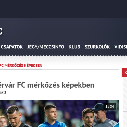
CSAPATOK
JEGY/MECCSINFO
KLUB
SZURKOLÓK
VIDI
R FC MÉRKŐZÉS KÉPEKBEN
K
hérvár FC mérkőzés képekben
kat!
1
/
34