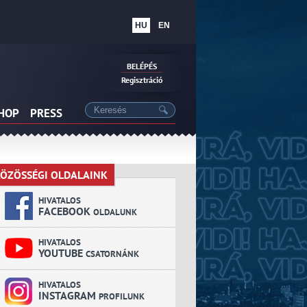
HU
EN
BELÉPÉS
Regisztráció
SHOP
PRESS
ÖZÖSSÉGI OLDALAINK
KÖZÖSSÉGI OLDALAINK
HIVATALOS
FACEBOOK
OLDALUNK
HIVATALOS
YOUTUBE
CSATORNÁNK
HIVATALOS
INSTAGRAM
PROFILUNK