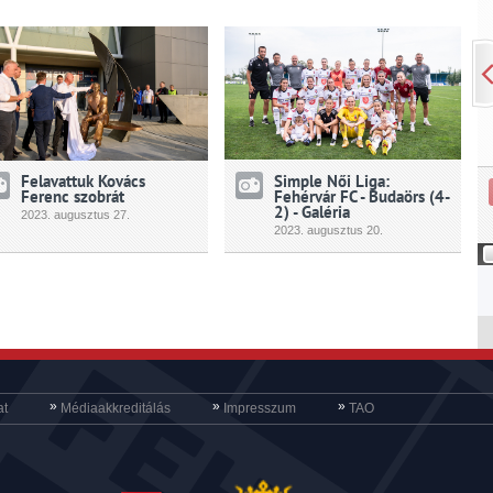
Felavattuk Kovács
Simple Női Liga:
Ferenc szobrát
Fehérvár FC - Budaörs (4-
2) - Galéria
2023.
augusztus
27.
2023.
augusztus
20.
»
»
»
at
Médiaakkreditálás
Impresszum
TAO