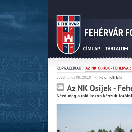
CÍMLAP
TARTALOM
KÉPGALÉRIÁK
/
AZ NK OSIJEK - FEHÉRVÁ
2023.
július
08. 20:10
- Fotó: Tóth Ella
Az NK Osijek - Fe
Nézd meg a találkozón készült fotóin