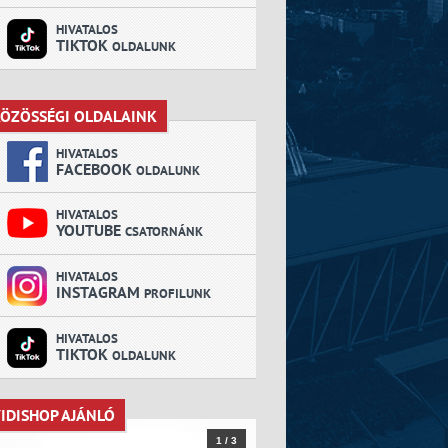
HIVATALOS
TIKTOK
OLDALUNK
ÖZÖSSÉGI OLDALAINK
KÖZÖSSÉGI OLDALAINK
HIVATALOS
FACEBOOK
OLDALUNK
HIVATALOS
YOUTUBE
CSATORNÁNK
HIVATALOS
INSTAGRAM
PROFILUNK
HIVATALOS
TIKTOK
OLDALUNK
IDISHOP AJÁNLÓ
VIDISHOP AJÁNLÓ
1 / 3