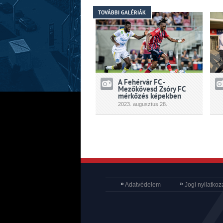
TOVÁBBI GALÉRIÁK
A Fehérvár FC -
Mezőkövesd Zsóry FC
mérkőzés képekben
2023.
augusztus
28.
»
»
Adatvédelem
Jogi nyilatkoz