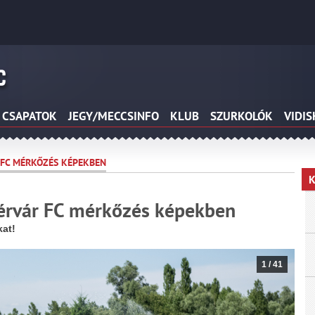
CSAPATOK
JEGY/MECCSINFO
KLUB
SZURKOLÓK
VIDI
R FC MÉRKŐZÉS KÉPEKBEN
K
hérvár FC mérkőzés képekben
kat!
1
/
41