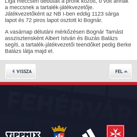
Liga meccsen debütált a profik között, ő volt annak
a meccsnek a tartalék-játékvezetője.
Játékvezetőként az NB I-ben eddig 1123 sárga
lapot és 72 piros lapot osztott ki Bognár.
A vasárnap délutáni mérkőzésen Bognár Tamást
asszisztensként Albert István és Buzás Balázs
segíti, a tartalék-játékvezetői teendőket pedig Berke
Balázs látja majd el.
VISSZA
FEL