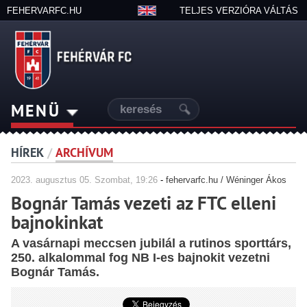
FEHERVARFC.HU
TELJES VERZIÓRA VÁLTÁS
MENÜ
HÍREK
/
ARCHÍVUM
2023.
augusztus
05. Szombat, 19:26
-
fehervarfc.hu / Wéninger Ákos
Bognár Tamás vezeti az FTC elleni
bajnokinkat
A vasárnapi meccsen jubilál a rutinos sporttárs,
250. alkalommal fog NB I-es bajnokit vezetni
Bognár Tamás.