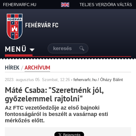
FEHERVARFC.HU
TELJES VERZIÓRA VÁLTÁS
MENÜ
HÍREK
/
ARCHÍVUM
2023.
augusztus
05. Szombat, 12:26
-
fehervarfc.hu / Óházy Bálint
Máté Csaba: "Szeretnénk jól,
győzelemmel rajtolni"
Az FTC vezetőedzője az első bajnoki
fontosságáról is beszélt a vasárnap esti
mérkőzés előtt.