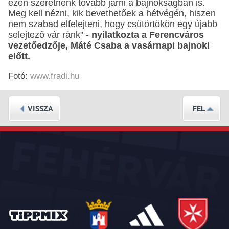
ezen szeretnénk tovább járni a bajnokságban is.
Meg kell nézni, kik bevethetőek a hétvégén, hiszen
nem szabad elfelejteni, hogy csütörtökön egy újabb
selejtező vár ránk" -
nyilatkozta a Ferencváros
vezetőedzője, Máté Csaba a vasárnapi bajnoki
előtt.
Fotó:
www.fradi.hu
VISSZA
FEL