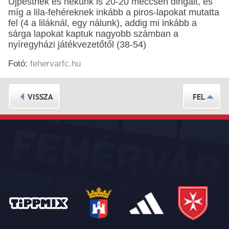
Újpestnek és nekünk is 20-20 meccsen dirigált, és
míg a lila-fehéreknek inkább a piros-lapokat mutatta
fel (4 a liláknál, egy nálunk), addig mi inkább a
sárga lapokat kaptuk nagyobb számban a
nyíregyházi játékvezetőtől (38-54)
Fotó:
fehervarfc.hu
VISSZA
FEL