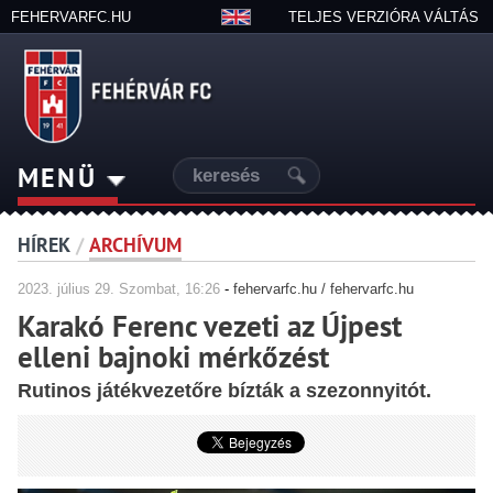
FEHERVARFC.HU
TELJES VERZIÓRA VÁLTÁS
MENÜ
HÍREK
/
ARCHÍVUM
2023.
július
29. Szombat, 16:26
-
fehervarfc.hu / fehervarfc.hu
Karakó Ferenc vezeti az Újpest
elleni bajnoki mérkőzést
Rutinos játékvezetőre bízták a szezonnyitót.