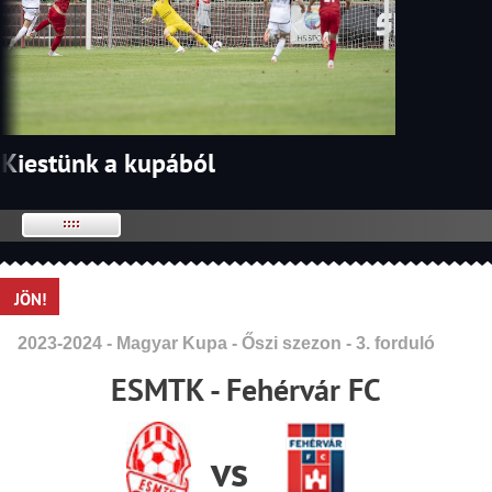
Kiestünk a kupából
JÖN!
2023-2024 - Magyar Kupa - Őszi szezon - 3. forduló
ESMTK - Fehérvár FC
vs