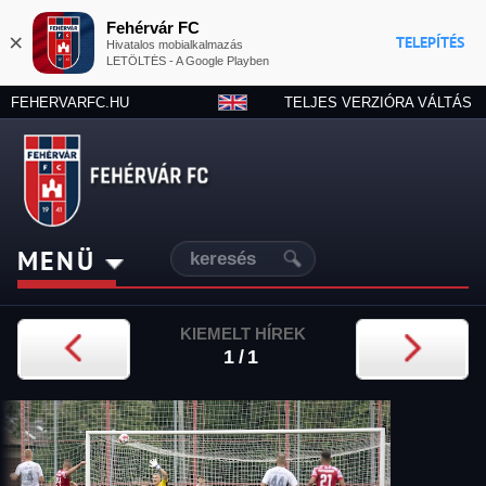
Fehérvár FC
×
TELEPÍTÉS
Hivatalos mobialkalmazás
LETÖLTÉS - A Google Playben
FEHERVARFC.HU
TELJES VERZIÓRA VÁLTÁS
MENÜ
KIEMELT HÍREK
1/1