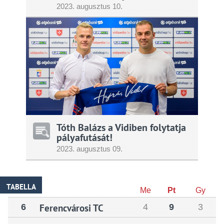
2023.
augusztus
10.
Tóth Balázs a Vidiben folytatja
pályafutását!
2023.
augusztus
09.
TABELLA
Me
Pt
Gy
6
Ferencvárosi TC
4
9
3