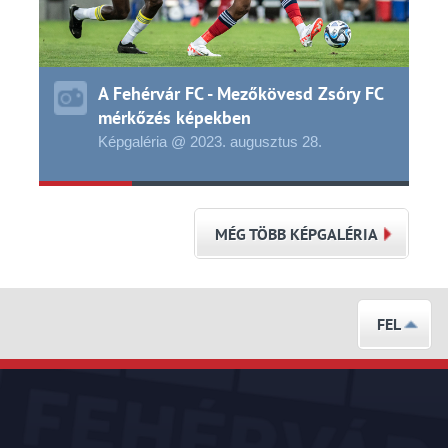
A Fehérvár FC - Mezőkövesd Zsóry FC
mérkőzés képekben
Képgaléria @ 2023.
augusztus
28.
MÉG TÖBB KÉPGALÉRIA
FEL