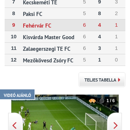
7
Kecskeméti TE
5
9
3
8
Paksi FC
5
8
2
9
Fehérvár FC
6
4
1
10
Kisvárda Master Good
6
4
1
11
Zalaegerszegi TE FC
6
3
1
12
Mezőkövesd Zsóry FC
5
1
0
TELJES TABELLA
VIDEÓ AJÁNLÓ
1 / 6