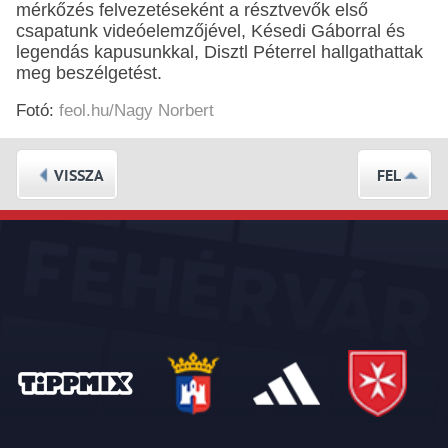
mérkőzés felvezetéseként a résztvevők első
csapatunk videóelemzőjével, Késedi Gáborral és
legendás kapusunkkal, Disztl Péterrel hallgathattak
meg beszélgetést.
Fotó:
feol.hu/Nagy Norbert
VISSZA
FEL