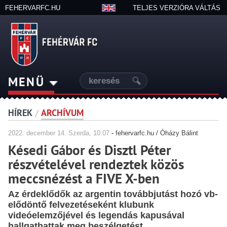
FEHERVARFC.HU
TELJES VERZIÓRA VÁLTÁS
MENÜ
HÍREK
/
ARCHÍVUM
2022.
december
14. Szerda, 10:07
-
fehervarfc.hu / Óházy Bálint
Késedi Gábor és Disztl Péter
részvételével rendeztek közös
meccsnézést a FIVE X-ben
Az érdeklődők az argentin továbbjutást hozó vb-
elődöntő felvezetéseként klubunk
videóelemzőjével és legendás kapusával
hallgathattak meg beszélgetést.