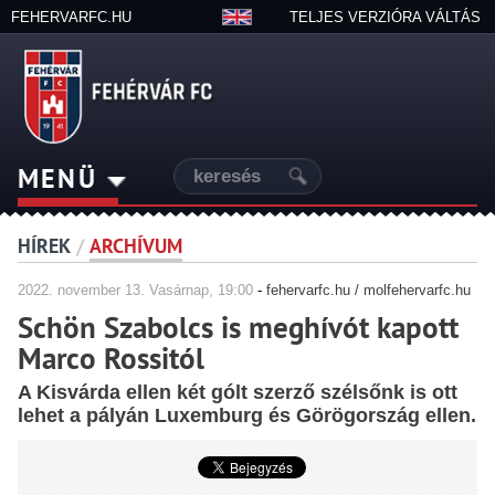
FEHERVARFC.HU
TELJES VERZIÓRA VÁLTÁS
MENÜ
HÍREK
/
ARCHÍVUM
2022.
november
13. Vasárnap, 19:00
-
fehervarfc.hu / molfehervarfc.hu
Schön Szabolcs is meghívót kapott
Marco Rossitól
A Kisvárda ellen két gólt szerző szélsőnk is ott
lehet a pályán Luxemburg és Görögország ellen.