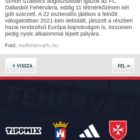
Schön Szabolcs augusztusban igazolt az FC
Dallasból Fehérvárra, eddig 11 tétmérkőzésen két
gólt szerzett. A 22 esztendős játékos a felnőtt
válogatottban 2021-ben debütált, játszott a részben
hazai rendezésű Európa-bajnokságon is, összesen
pedig nyolc alkalommal lépett pályára.
Fotó:
molfehervarfc.hu
VISSZA
FEL