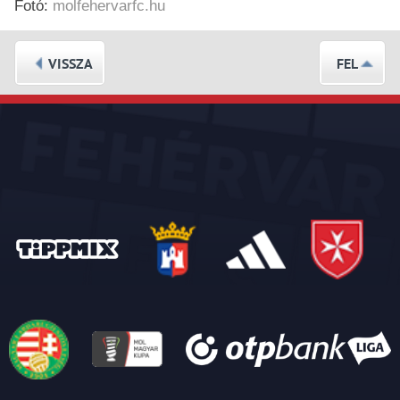
Fotó:
molfehervarfc.hu
VISSZA
FEL