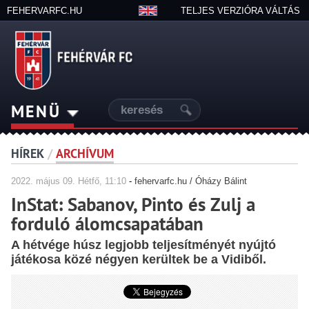
FEHERVARFC.HU
TELJES VERZIÓRA VÁLTÁS
MENÜ
HÍREK
/
ARCHÍVUM
2022.
május
09. Hétfő, 11:10
-
fehervarfc.hu / Óházy Bálint
InStat: Sabanov, Pinto és Zulj a
forduló álomcsapatában
A hétvége húsz legjobb teljesítményét nyújtó
játékosa közé négyen kerültek be a Vidiből.