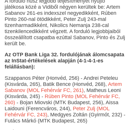
A forduló húsz legjobb teljesítményét nyújtó
játékosa közé a Vidiből négyen kerültek be: Artem
Sabanov 261-es indexszel negyedikként, Rúben
Pinto 260-nal ötödikként, Peter Zulj 243-mal
tizenharmadikként, Nikolics Nemanja 238-cal
tizenkilencedikként végzett. A forduló legjobbjaiból
összeállított csapatba ezúttal Sabanov, Pinto és Zulj
került be.
Az OTP Bank Liga 32. fordulójának álomcsapata
az InStat-értékelések alapján (4-1-4-1-es
felállásban):
Szappanos Péter (Honvéd, 256) - Andrei Peteleu
(Kisvárda, 265), Batik Bence (Honvéd, 268),
Artem
Sabanov (MOL Fehérvár FC, 261)
, Matheus Leoni
(Kisvárda, 245) -
Rúben Pinto (MOL Fehérvár FC,
260)
- Bojan Miovski (MTK Budapest, 256), Aissa
Laidouni (Ferencváros, 244),
Peter Zulj (MOL
Fehérvár FC, 243)
, Medgyes Zoltán (Gyirmót, 232) -
Futács Márkó (MTK Budapest, 265)