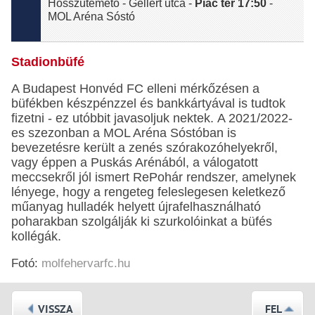
Hosszútemető - Gellért utca -
Piac tér 17:50
-
MOL Aréna Sóstó
Stadionbüfé
A Budapest Honvéd FC elleni mérkőzésen a
büfékben készpénzzel és bankkártyával is tudtok
fizetni - ez utóbbit javasoljuk nektek. A 2021/2022-
es szezonban a MOL Aréna Sóstóban is
bevezetésre került a zenés szórakozóhelyekről,
vagy éppen a Puskás Arénából, a válogatott
meccsekről jól ismert RePohár rendszer, amelynek
lényege, hogy a rengeteg feleslegesen keletkező
műanyag hulladék helyett újrafelhasználható
poharakban szolgálják ki szurkolóinkat a büfés
kollégák.
Fotó:
molfehervarfc.hu
VISSZA
FEL