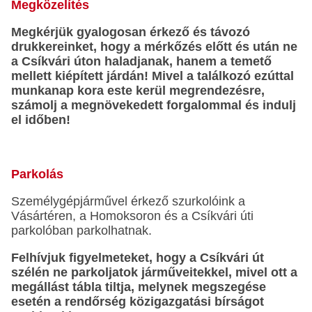
Megközelítés
Megkérjük gyalogosan érkező és távozó
drukkereinket, hogy a mérkőzés előtt és után ne
a Csíkvári úton haladjanak, hanem a temető
mellett kiépített járdán! Mivel a találkozó ezúttal
munkanap kora este kerül megrendezésre,
számolj a megnövekedett forgalommal és indulj
el időben!
Parkolás
Személygépjárművel érkező szurkolóink a
Vásártéren, a Homoksoron és a Csíkvári úti
parkolóban parkolhatnak.
Felhívjuk figyelmeteket, hogy a Csíkvári út
szélén ne parkoljatok járműveitekkel, mivel ott a
megállást tábla tiltja, melynek megszegése
esetén a rendőrség közigazgatási bírságot