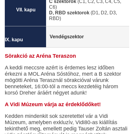
C szektorok
(C1, C2, C3, C4, C5,
C6)
VII. kapu
D, RBD szektorok
(D1, D2, D3,
RBD)
Vendégszektor
IX. kapu
Sörakció az Aréna Teraszon
A keddi meccsre azért is érdemes lesz időben
érkezni a MOL Aréna Sóstóhoz, mert a B szektor
mögötti Aréna Terasznál sörakcióval várunk
benneteket, 16:00-tól a meccs kezdetéig három
korsó Dreher áráért négyet adunk!
A Vidi Múzeum várja az érdeklődőket!
Kedden mindenkit sok szeretettel vár a Vidi
Múzeum, amelyben exkluzív, Vidi80-as kiállítás
tekinthető meg, emellett pedig Tauser Zoltán asztali