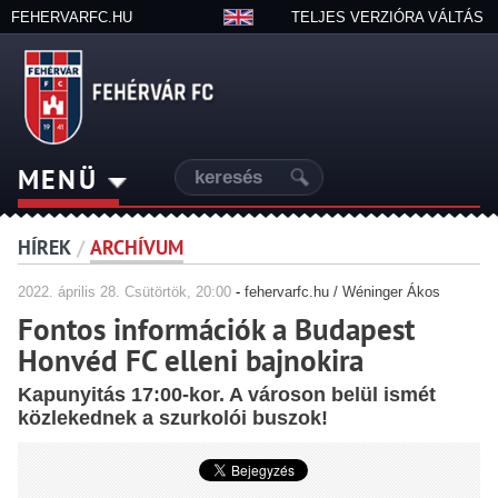
FEHERVARFC.HU
TELJES VERZIÓRA VÁLTÁS
MENÜ
HÍREK
/
ARCHÍVUM
2022.
április
28. Csütörtök, 20:00
-
fehervarfc.hu / Wéninger Ákos
Fontos információk a Budapest
Honvéd FC elleni bajnokira
Kapunyitás 17:00-kor. A városon belül ismét
közlekednek a szurkolói buszok!