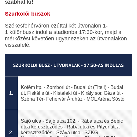
szabhat ki!
Szurkolói buszok
Székesfehérváron ezúttal két útvonalon 1-
1 különbusz indul a stadionba 17:30-kor, majd a
mérkőzést követően ugyanezeken az útvonalakon
visszafelé.
SZURKOLÓI BUSZ - ÚTVONALAK - 17:30-AS INDULÁS
Köfém ltp. - Zombori út - Budai út (Titeli) - Budai
1.
út, Fiskális út - Kisteleki út - Király sor, Géza út -
Széna Tér- Fehérvár Áruház - MOL Aréna Sóstó
Sajó utca - Sajó utca 102. - Rába utca és Bébic
utca kereszteződés - Rába utca és Pityer utca
2.
kereszteződés - Száva utca - SZKG -