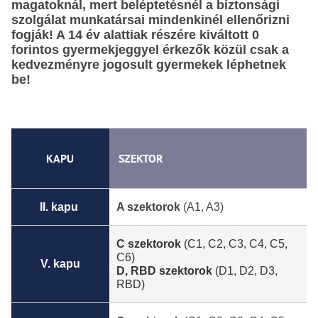
magatoknál, mert beléptetésnél a biztonsági
szolgálat munkatársai mindenkinél ellenőrizni
fogják! A 14 év alattiak részére kiváltott 0
forintos gyermekjeggyel érkezők közül csak a
kedvezményre jogosult gyermekek léphetnek
be!
KAPU
SZEKTOR
II. kapu
A szektorok
(A1, A3)
C szektorok
(C1, C2, C3, C4, C5,
C6)
V. kapu
D, RBD szektorok
(D1, D2, D3,
RBD)