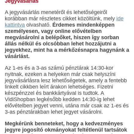
Jegyvásárlás
A jegyvásárlás menetéről és lehetőségeiről
korábban már részletes cikket közöltünk, mely
ide
kattintva
olvasható.
Érdemes mindenképpen
személyesen, vagy online elővételben
megvásárolni a belépőket, hiszen így sorban
állás nélkül és olcsóbban lehet hozzájutni a
jegyekhez, mint ha a mérkőzésnapra hagynánk a
vásárlást.
Az 1-es és a 3-as számú pénztárak 14:30-kor
nyitnak, ezeken a helyeken már csak helyszíni
jegyvásárlásra lesz lehetőségetek, amely a fentebb
linkelt cikkben leírt árakon lehetséges. Fizetni
készpénzzel és bankkártyával is tudtok. A
VidiShopban legkésőbb kedden 14:30-ig lehet
elővételben jegyet venni, utána már csak az 1-es és
3-as pénztárakban lehet jegyet vásárolni.
Megkérünk benneteket, hogy a kedvezményes
jegyre jogosító okmányokat feltétlenül tartsátok