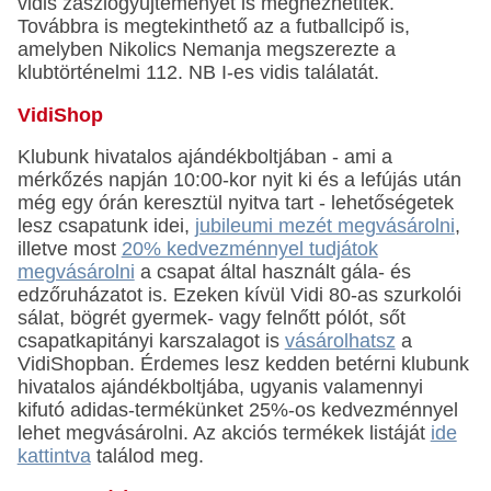
vidis zászlógyűjteményét is megnézhetitek.
Továbbra is megtekinthető az a futballcipő is,
amelyben Nikolics Nemanja megszerezte a
klubtörténelmi 112. NB I-es vidis találatát.
VidiShop
Klubunk hivatalos ajándékboltjában - ami a
mérkőzés napján 10:00-kor nyit ki és a lefújás után
még egy órán keresztül nyitva tart - lehetőségetek
lesz csapatunk idei,
jubileumi mezét megvásárolni
,
illetve most
20% kedvezménnyel tudjátok
megvásárolni
a csapat által használt gála- és
edzőruházatot is. Ezeken kívül Vidi 80-as szurkolói
sálat, bögrét gyermek- vagy felnőtt pólót, sőt
csapatkapitányi karszalagot is
vásárolhatsz
a
VidiShopban. Érdemes lesz kedden betérni klubunk
hivatalos ajándékboltjába, ugyanis valamennyi
kifutó adidas-termékünket 25%-os kedvezménnyel
lehet megvásárolni. Az akciós termékek listáját
ide
kattintva
találod meg.