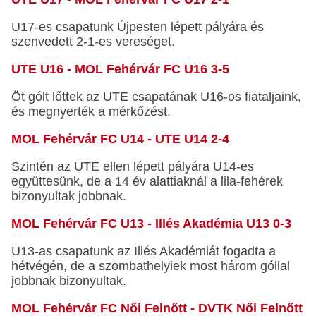
U17-es csapatunk Újpesten lépett pályára és
szenvedett 2-1-es vereséget.
UTE U16 - MOL Fehérvár FC U16 3-5
Öt gólt lőttek az UTE csapatának U16-os fiataljaink,
és megnyerték a mérkőzést.
MOL Fehérvár FC U14 - UTE U14 2-4
Szintén az UTE ellen lépett pályára U14-es
együttesünk, de a 14 év alattiaknál a lila-fehérek
bizonyultak jobbnak.
MOL Fehérvár FC U13 - Illés Akadémia U13 0-3
U13-as csapatunk az Illés Akadémiát fogadta a
hétvégén, de a szombathelyiek most három góllal
jobbnak bizonyultak.
MOL Fehérvár FC Női Felnőtt - DVTK Női Felnőtt