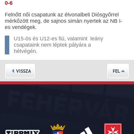
0-6
Felnőtt női csapatunk az élvonalbeli Diósgyőrrel
mérkőzött meg, de sajnos simán nyertek az NB I-
es vendégek.
U15-ös és U12-es fiú, valamint leány
csapataink nem léptek pályára a
hétvégén.
VISSZA
FEL