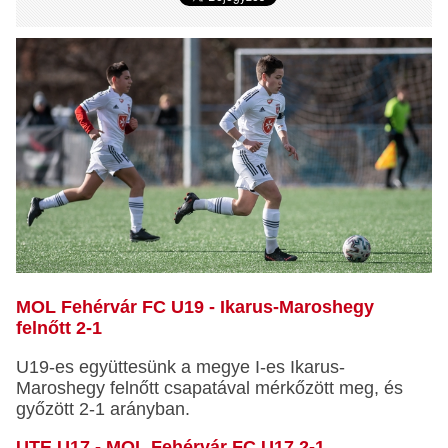
MOL Fehérvár FC U19 - Ikarus-Maroshegy
felnőtt 2-1
U19-es együttesünk a megye I-es Ikarus-
Maroshegy felnőtt csapatával mérkőzött meg, és
győzött 2-1 arányban.
UTE U17 - MOL Fehérvár FC U17 2-1