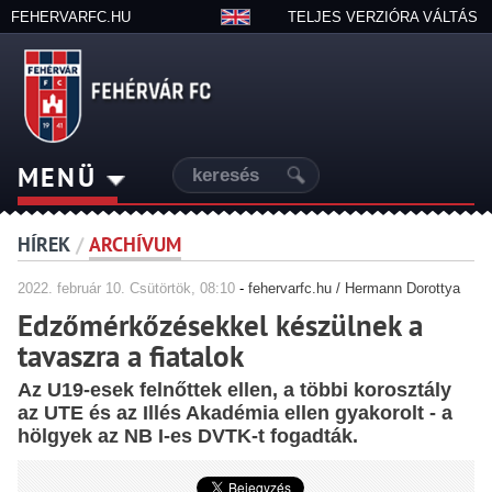
FEHERVARFC.HU
TELJES VERZIÓRA VÁLTÁS
MENÜ
HÍREK
/
ARCHÍVUM
2022.
február
10. Csütörtök, 08:10
-
fehervarfc.hu / Hermann Dorottya
Edzőmérkőzésekkel készülnek a
tavaszra a fiatalok
Az U19-esek felnőttek ellen, a többi korosztály
az UTE és az Illés Akadémia ellen gyakorolt - a
hölgyek az NB I-es DVTK-t fogadták.