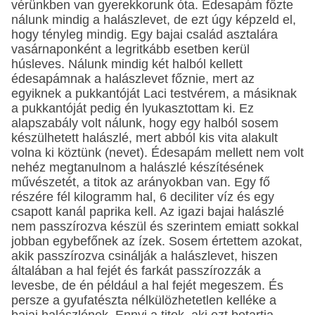
vérünkben van gyerekkorunk óta. Édesapám főzte
nálunk mindig a halászlevet, de ezt úgy képzeld el,
hogy tényleg mindig. Egy bajai család asztalára
vasárnaponként a legritkább esetben kerül
húsleves. Nálunk mindig két halból kellett
édesapámnak a halászlevet főznie, mert az
egyiknek a pukkantóját Laci testvérem, a másiknak
a pukkantóját pedig én lyukasztottam ki. Ez
alapszabály volt nálunk, hogy egy halból sosem
készülhetett halászlé, mert abból kis vita alakult
volna ki köztünk (nevet). Édesapám mellett nem volt
nehéz megtanulnom a halászlé készítésének
művészetét, a titok az arányokban van. Egy fő
részére fél kilogramm hal, 6 deciliter víz és egy
csapott kanál paprika kell. Az igazi bajai halászlé
nem passzírozva készül és szerintem emiatt sokkal
jobban egybefőnek az ízek. Sosem értettem azokat,
akik passzírozva csinálják a halászlevet, hiszen
általában a hal fejét és farkát passzírozzák a
levesbe, de én például a hal fejét megeszem. És
persze a gyufatészta nélkülözhetetlen kelléke a