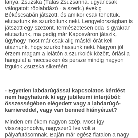
lánya, Zsuzska (Tálas Zsuzsanna, ugyancsak
válogatott röplabdázó - a szerk.) évekig
Békéscsabán játszott, és amikor csak tehettük,
elutaztunk és szurkoltunk neki. Lengyelországban is
játszott egy szezont, természetesen oda is gyakran
elutaztunk, ma pedig már Kaposváron játszik,
úgyhogy most már csak alig másfél órát kell
utaznunk, hogy szurkolhassunk neki. Nagyon jól
érzem magam a lelátón a szurkolók között, óriási a
hangulat a meccseken és persze mindig nagyon
izgulok Zsuzska sikeréért.
- Egyetlen labdarúgással kapcsolatos kérdést
nem hagyhatunk ki egy jubileumi interjúból:
összességében elégedett vagy a labdarúgó-
karriereddel, vagy van benned hiányérzet?
Minden emlékem nagyon szép. Most így
visszagondolva, nagyszerű íve volt a
pályafutásomnak. Baján már egész fiatalon a nagy