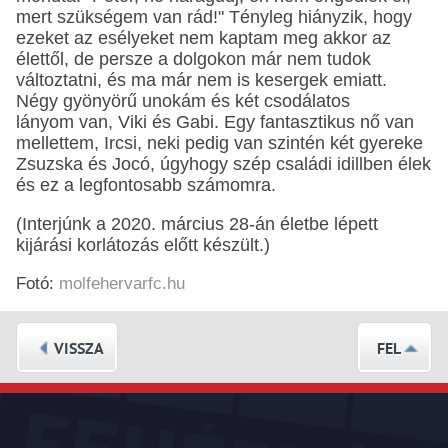
mert szükségem van rád!" Tényleg hiányzik, hogy
ezeket az esélyeket nem kaptam meg akkor az
élettől, de persze a dolgokon már nem tudok
változtatni, és ma már nem is kesergek emiatt.
Négy gyönyörű unokám és két csodálatos
lányom van, Viki és Gabi. Egy fantasztikus nő van
mellettem, Ircsi, neki pedig van szintén két gyereke
Zsuzska és Jocó, úgyhogy szép családi idillben élek
és ez a legfontosabb számomra.
(Interjúnk a 2020. március 28-án életbe lépett
kijárási korlátozás előtt készült.)
Fotó:
molfehervarfc.hu
VISSZA
FEL