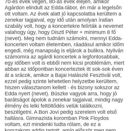
70-es évek végén, 80-as évek elején, amikor
Agárdon elindult az Edda-tábor, én már a legelsőn
ott voltam. Az évek alatt jó kapcsolatba kerültem a
zenekar tagjaival, egy idő után amolyan íratlan
szabály volt, hogy a koncertekre felírták a nevemet
valahogy úgy, hogy Disztl Péter + minimum 8 fő
(nevet). Meg nem tudnám számolni, mennyi Edda-
koncerten voltam életemben, ráadásul amikor időm
engedi, még manapság is eljárok a bulikra. Nyilván
számomra az agárdi koncertek a legfontosabbak,
egy időben volt is ebből nem kicsi problémám, mert
abban az időpontban koncerteztek itt sok-sok éven
át a srácok, amikor a Bajai Halászlé Fesztivál volt,
ezzel pedig szinte lehetetlen helyzetbe kerültem,
hiszen választanom kellett - és bizony sokszor az
Edda nyert (nevet). Büszke vagyok arra, hogy jó
barátságot ápolok a zenekar tagjaival, mindig nagy
élmény és lelki feltöltődés velük találkozni,
beszélgetni. A Bon Jovi pedig szerelem volt első
hallásra. Gimnazista koromban Pink Floydos
voltam, ezt mindenki tudta rólam, de ez a
korszakom addig tartott, amíg először meg nem