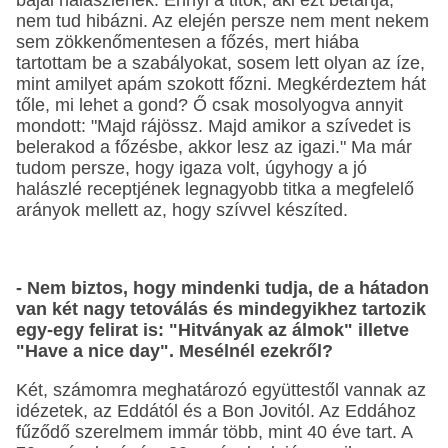
bajai halászlének. Ennyi a titok, aki ezt betartja,
nem tud hibázni. Az elején persze nem ment nekem
sem zökkenőmentesen a főzés, mert hiába
tartottam be a szabályokat, sosem lett olyan az íze,
mint amilyet apám szokott főzni. Megkérdeztem hát
tőle, mi lehet a gond? Ő csak mosolyogva annyit
mondott: "Majd rájössz. Majd amikor a szívedet is
belerakod a főzésbe, akkor lesz az igazi." Ma már
tudom persze, hogy igaza volt, úgyhogy a jó
halászlé receptjének legnagyobb titka a megfelelő
arányok mellett az, hogy szívvel készíted.
- Nem biztos, hogy mindenki tudja, de a hátadon
van két nagy tetoválás és mindegyikhez tartozik
egy-egy felirat is: "Hitványak az álmok" illetve
"Have a nice day". Mesélnél ezekről?
Két, számomra meghatározó együttestől vannak az
idézetek, az Eddától és a Bon Jovitól. Az Eddához
fűződő szerelmem immár több, mint 40 éve tart. A