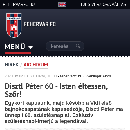
FEHERVARFC.HU
TELJES VERZIÓRA VÁLTÁS
MENÜ
HÍREK
/
ARCHÍVUM
2020.
március
30. Hétfő, 10:00
-
fehervarfc.hu / Wéninger Ákos
Disztl Péter 60 - Isten éltessen,
Szőr!
Egykori kapusunk, majd később a Vidi első
bajnokcsapatának kapusedzője, Disztl Péter ma
ünnepli 60. születésnapját. Exkluzív
születésnapi-interjú a legendával.