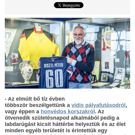
- Az elmúlt bő tíz évben
többször beszélgettünk a
vidis pályafutásodról
,
vagy éppen a
honvédos korszakról
. Az
ötvenedik születésnapod alkalmából pedig a
labdarúgást kicsit háttérbe helyeztük és az élet
minden egyéb területét is érintettük egy