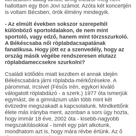
hallottam egy Bon Jovi számot. Azóta két koncertjén
is voltam Bécsben, örök élmény mindegyik.
- Az elmúlt években sokszor szerepeltél
különböző sportoldalakon, de nem mint
sportoló, vagy edző, hanem mint törzsszurkoló.
A Békéscsaba női röplabdacsapatának
fanatikusa. Hogy jött ez a szenvedély, hogy az
ország másik végébe rendszeresen elutazz
röplabdameccsekre szurkolni?
Családi kötődés miatt kezdtem el annak idején
Békéscsabára járni röplabda-mérkőzésekre. A
párommal, Ircsivel (Fésűs Irén, egykori kiváló
válogatott röplabdázó - a szerk.) 1977 óta ismerjük
egymást, de a gimnázium után több mint két
évtizedre megszakadt a kapcsolatunk. Mindkettőnk
élete más irányba ment, azonban a sors úgy hozta,
hogy immár 18 éve, 2002 óta - kisebb-nagyobb
megszakításokkal - ismét egy párt alkotunk,
mondhatom azt is, hogy mára révbe értünk. Az ő