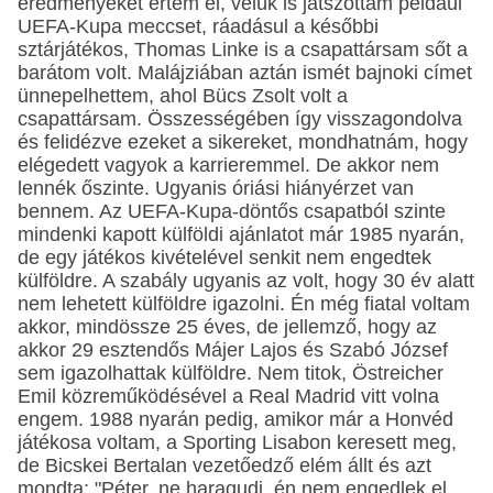
eredményeket értem el, velük is játszottam például
UEFA-Kupa meccset, ráadásul a későbbi
sztárjátékos, Thomas Linke is a csapattársam sőt a
barátom volt. Malájziában aztán ismét bajnoki címet
ünnepelhettem, ahol Bücs Zsolt volt a
csapattársam. Összességében így visszagondolva
és felidézve ezeket a sikereket, mondhatnám, hogy
elégedett vagyok a karrieremmel. De akkor nem
lennék őszinte. Ugyanis óriási hiányérzet van
bennem. Az UEFA-Kupa-döntős csapatból szinte
mindenki kapott külföldi ajánlatot már 1985 nyarán,
de egy játékos kivételével senkit nem engedtek
külföldre. A szabály ugyanis az volt, hogy 30 év alatt
nem lehetett külföldre igazolni. Én még fiatal voltam
akkor, mindössze 25 éves, de jellemző, hogy az
akkor 29 esztendős Májer Lajos és Szabó József
sem igazolhattak külföldre. Nem titok, Östreicher
Emil közreműködésével a Real Madrid vitt volna
engem. 1988 nyarán pedig, amikor már a Honvéd
játékosa voltam, a Sporting Lisabon keresett meg,
de Bicskei Bertalan vezetőedző elém állt és azt
mondta: "Péter, ne haragudj, én nem engedlek el,