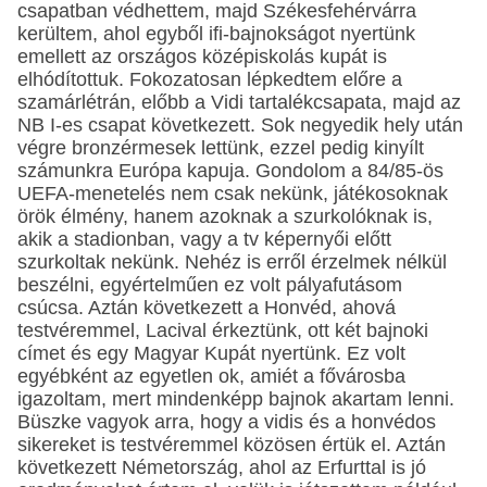
csapatban védhettem, majd Székesfehérvárra
kerültem, ahol egyből ifi-bajnokságot nyertünk
emellett az országos középiskolás kupát is
elhódítottuk. Fokozatosan lépkedtem előre a
szamárlétrán, előbb a Vidi tartalékcsapata, majd az
NB I-es csapat következett. Sok negyedik hely után
végre bronzérmesek lettünk, ezzel pedig kinyílt
számunkra Európa kapuja. Gondolom a 84/85-ös
UEFA-menetelés nem csak nekünk, játékosoknak
örök élmény, hanem azoknak a szurkolóknak is,
akik a stadionban, vagy a tv képernyői előtt
szurkoltak nekünk. Nehéz is erről érzelmek nélkül
beszélni, egyértelműen ez volt pályafutásom
csúcsa. Aztán következett a Honvéd, ahová
testvéremmel, Lacival érkeztünk, ott két bajnoki
címet és egy Magyar Kupát nyertünk. Ez volt
egyébként az egyetlen ok, amiét a fővárosba
igazoltam, mert mindenképp bajnok akartam lenni.
Büszke vagyok arra, hogy a vidis és a honvédos
sikereket is testvéremmel közösen értük el. Aztán
következett Németország, ahol az Erfurttal is jó