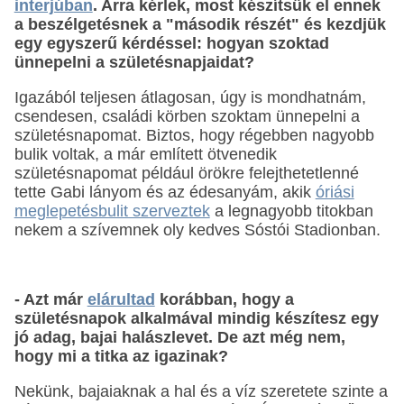
interjúban
. Arra kérlek, most készítsük el ennek
a beszélgetésnek a "második részét" és kezdjük
egy egyszerű kérdéssel: hogyan szoktad
ünnepelni a születésnapjaidat?
Igazából teljesen átlagosan, úgy is mondhatnám,
csendesen, családi körben szoktam ünnepelni a
születésnapomat. Biztos, hogy régebben nagyobb
bulik voltak, a már említett ötvenedik
születésnapomat például örökre felejthetetlenné
tette Gabi lányom és az édesanyám, akik
óriási
meglepetésbulit szerveztek
a legnagyobb titokban
nekem a szívemnek oly kedves Sóstói Stadionban.
- Azt már
elárultad
korábban, hogy a
születésnapok alkalmával mindig készítesz egy
jó adag, bajai halászlevet. De azt még nem,
hogy mi a titka az igazinak?
Nekünk, bajaiaknak a hal és a víz szeretete szinte a