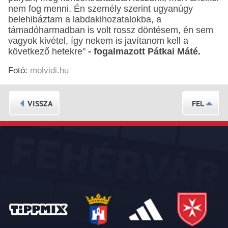
nem fog menni. Én személy szerint ugyanúgy
belehibáztam a labdakihozatalokba, a
támadóharmadban is volt rossz döntésem, én sem
vagyok kivétel, így nekem is javítanom kell a
következő hetekre"
- fogalmazott Pátkai Máté.
Fotó:
molvidi.hu
VISSZA
FEL