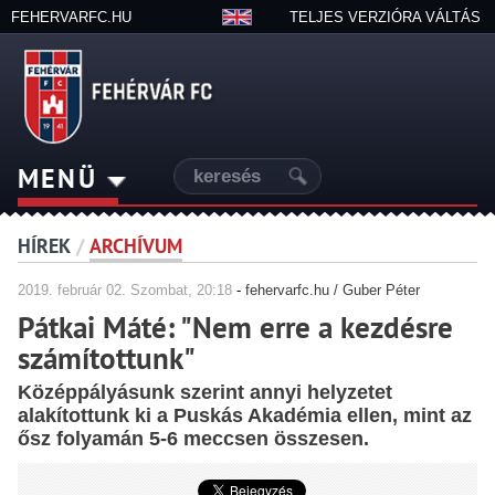
FEHERVARFC.HU
TELJES VERZIÓRA VÁLTÁS
MENÜ
HÍREK
/
ARCHÍVUM
2019.
február
02. Szombat, 20:18
-
fehervarfc.hu / Guber Péter
Pátkai Máté: "Nem erre a kezdésre
számítottunk"
Középpályásunk szerint annyi helyzetet
alakítottunk ki a Puskás Akadémia ellen, mint az
ősz folyamán 5-6 meccsen összesen.