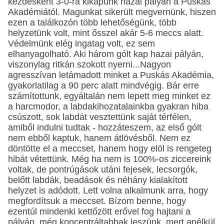
kezdésként 3-0-ra kikapunk hazai pályán a Puskás
Akadémiától. Magunkat sikerült megvernünk, hiszen
ezen a találkozón több lehetőségünk, több
helyzetünk volt, mint ősszel akár 5-6 meccs alatt.
Védelmünk elég ingatag volt, ez sem
elhanyagolható. Aki három gólt kap hazai pályán,
viszonylag ritkán szokott nyerni...Nagyon
agresszívan letámadott minket a Puskás Akadémia,
gyakorlatilag a 90 perc alatt mindvégig. Bár erre
számítottunk, egyáltalán nem lepett meg minket ez
a harcmodor, a labdakihozatalainkba gyakran hiba
csúszott, sok labdát vesztettünk saját térfélen,
amiből indulni tudtak - hozzáteszem, az első gólt
nem ebből kaptuk, hanem átlövésből. Nem ez
döntötte el a meccset, hanem hogy elöl is rengeteg
hibát vétettünk. Még ha nem is 100%-os ziccereink
voltak, de pontrúgások utáni fejesek, lecsorgók,
belőtt labdák, beadások és néhány kialakított
helyzet is adódott. Lett volna alkalmunk arra, hogy
megfordítsuk a meccset. Bízom benne, hogy
ezentúl mindenki kettőzött erővel fog hajtani a
pályán, még koncentráltabbak leszünk, mert anélkül