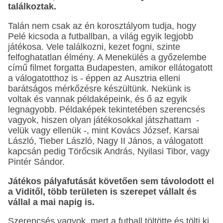
találkoztak.
Talán nem csak az én korosztályom tudja, hogy
Pelé kicsoda a futballban, a világ egyik legjobb
játékosa. Vele találkozni, kezet fogni, szinte
felfoghatatlan élmény. A Menekülés a győzelembe
című filmet forgatta Budapesten, amikor ellátogatott
a válogatotthoz is - éppen az Ausztria elleni
barátságos mérkőzésre készültünk. Nekünk is
voltak és vannak példaképeink, és ő az egyik
legnagyobb. Példaképek tekintetében szerencsés
vagyok, hiszen olyan játékosokkal játszhattam -
velük vagy ellenük -, mint Kovács József, Karsai
László, Tieber László, Nagy II János, a válogatott
kapcsán pedig Törőcsik András, Nyilasi Tibor, vagy
Pintér Sándor.
Játékos pályafutását követően sem távolodott el
a Viditől, több területen is szerepet vállalt és
vállal a mai napig is.
Szerencsés vagyok, mert a futball töltötte és tölti ki