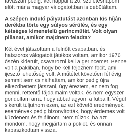
tavaszán pedig, két nappal a 20. születésnapom
előtt már a magyar válogatottban is debütáltam.
A szépen induló pályafutást azonban kis híján
derékba törte egy súlyos sérülés, és egy
kétséges kimenetelű gerincműtét. Volt olyan
pillanat, amikor majdnem feladta?
Két évet játszottam a felnőtt csapatban, és
hatszoros válogatott játékos voltam, amikor 1976
őszén kiderült, csavarozni kell a gerincemet. Benne
volt a pakliban, hogy be kell fejeznem focit, ami
ijesztő lehetőség volt. A műtétet követően fél évig
semmit sem csinálhattam, amikor pedig újra
elkezdhettem játszani, úgy éreztem, ez nem fog
menni, rettentő fájdalmaim voltak, és nem egyszer
gondoltam arra, hogy abbahagyom a futballt. Végül
sikerült túljutnom ezen, az ezt követő eredmények,
események pedig bizonyították, hogy érdemes volt
küzdenem és felállnom. Nem túlzok, ha azt
mondom, hogy megjártam a poklot, és onnan
kapaszkodtam vissza.