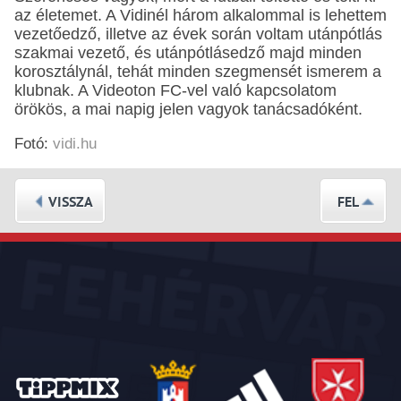
az életemet. A Vidinél három alkalommal is lehettem
vezetőedző, illetve az évek során voltam utánpótlás
szakmai vezető, és utánpótlásedző majd minden
korosztálynál, tehát minden szegmensét ismerem a
klubnak. A Videoton FC-vel való kapcsolatom
örökös, a mai napig jelen vagyok tanácsadóként.
Fotó:
vidi.hu
VISSZA
FEL