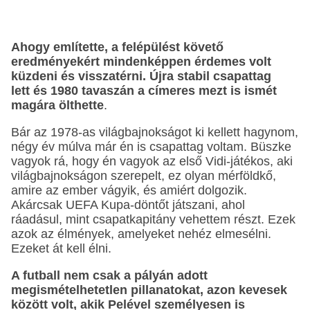
Ahogy említette, a felépülést követő
eredményekért mindenképpen érdemes volt
küzdeni és visszatérni. Újra stabil csapattag
lett és 1980 tavaszán a címeres mezt is ismét
magára ölthette
.
Bár az 1978-as világbajnokságot ki kellett hagynom,
négy év múlva már én is csapattag voltam. Büszke
vagyok rá, hogy én vagyok az első Vidi-játékos, aki
világbajnokságon szerepelt, ez olyan mérföldkő,
amire az ember vágyik, és amiért dolgozik.
Akárcsak UEFA Kupa-döntőt játszani, ahol
ráadásul, mint csapatkapitány vehettem részt. Ezek
azok az élmények, amelyeket nehéz elmesélni.
Ezeket át kell élni.
A futball nem csak a pályán adott
megismételhetetlen pillanatokat, azon kevesek
között volt, akik Pelével személyesen is