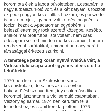
korom óta élek a labda bűvöletében. Édesapám is
nagy futballszurkoló volt, és a két bátyám is focizott,
ők pedig nagyon közel álltak hozzám, és persze fel
is néztem rájuk, így nem volt kérdés, hogy én is
focizni kezdek. Apácatornán egyébként is
beleszülettem egy focit szerető közegbe. Később,
amikor már profi futballista voltam, nem csak
édesapám volt ott minden mérkőzésemen, hanem
rendszerint barátokkal, kimondottan nagy baráti
társasággal érkezett szurkolni.
A tehetsége pedig korán nyilvánvalóvá vált, a
Vidi serdülő csapatából egyenes út vezetett a
felnőttekig.
1970-ben kerültem Székesfehérvárra
középiskolába, de sajnos az első évben
bokasérülést szenvedtem, így csak másodikas
koromtól játszhattam a Vidi serdülő csapatában.
Viszonylag hamar, 1974-ben kerültem fel a
felnőttekhez, és stabil kerettag lettem. 1976