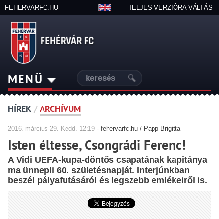
FEHERVARFC.HU
TELJES VERZIÓRA VÁLTÁS
MENÜ
HÍREK
/
ARCHÍVUM
2016.
március
29. Kedd, 12:19
-
fehervarfc.hu / Papp Brigitta
Isten éltesse, Csongrádi Ferenc!
A Vidi UEFA-kupa-döntős csapatának kapitánya
ma ünnepli 60. születésnapját. Interjúnkban
beszél pályafutásáról és legszebb emlékeiről is.