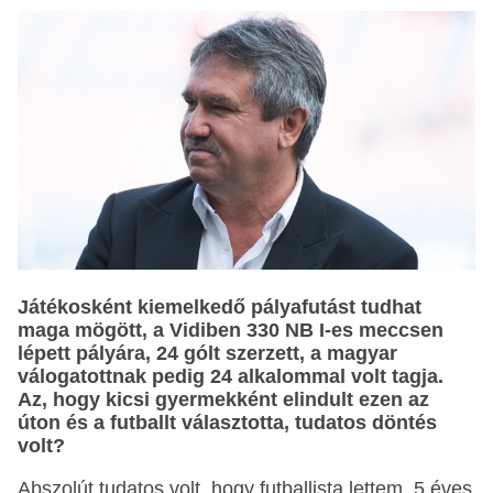
Játékosként kiemelkedő pályafutást tudhat
maga mögött, a Vidiben 330 NB I-es meccsen
lépett pályára, 24 gólt szerzett, a magyar
válogatottnak pedig 24 alkalommal volt tagja.
Az, hogy kicsi gyermekként elindult ezen az
úton és a futballt választotta, tudatos döntés
volt?
Abszolút tudatos volt, hogy futballista lettem, 5 éves