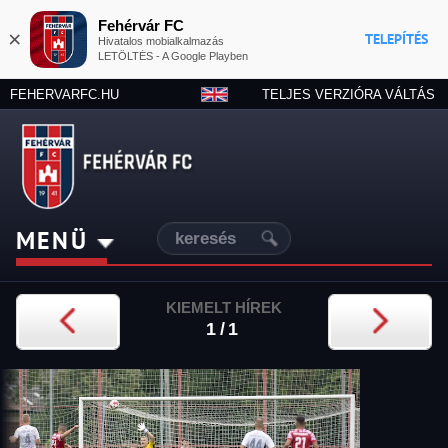
Fehérvár FC
×
TELEPÍTÉS
Hivatalos mobialkalmazás
LETÖLTÉS - A Google Playben
FEHERVARFC.HU
TELJES VERZIÓRA VÁLTÁS
MENÜ
KIEMELT HÍREK
1/1