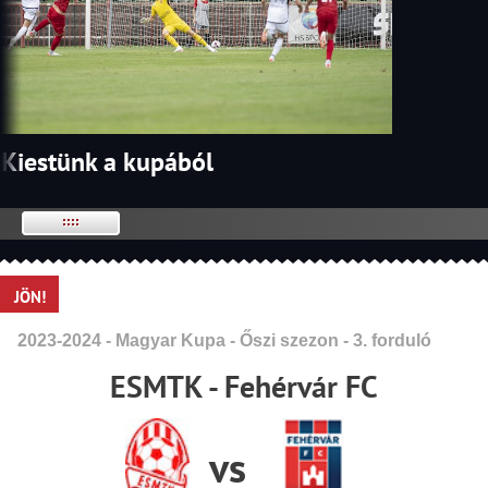
Kiestünk a kupából
JÖN!
2023-2024 - Magyar Kupa - Őszi szezon - 3. forduló
ESMTK - Fehérvár FC
vs