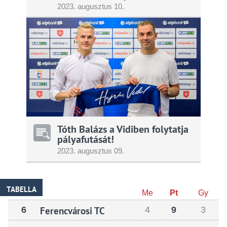
2023.
augusztus
10.
Tóth Balázs a Vidiben folytatja
pályafutását!
2023.
augusztus
09.
TABELLA
Me
Pt
Gy
6
Ferencvárosi TC
4
9
3