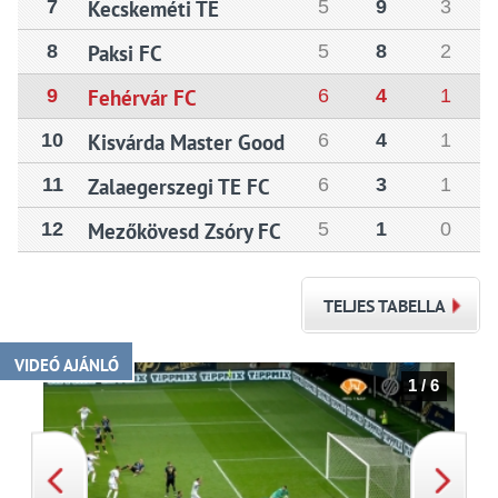
7
Kecskeméti TE
5
9
3
8
Paksi FC
5
8
2
9
Fehérvár FC
6
4
1
10
Kisvárda Master Good
6
4
1
11
Zalaegerszegi TE FC
6
3
1
12
Mezőkövesd Zsóry FC
5
1
0
TELJES TABELLA
VIDEÓ AJÁNLÓ
1 / 6