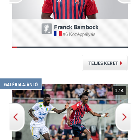
Franck Bambock
#6 Középpályás
TELJES KERET
GALÉRIA AJÁNLÓ
1 / 4