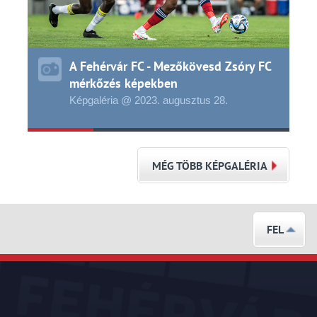
A Fehérvár FC - Mezőkövesd Zsóry FC
mérkőzés képekben
Képgaléria @ 2023.
augusztus
28.
MÉG TÖBB KÉPGALÉRIA
FEL